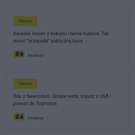
Polityka
Karaoke, basen z kulkami i tańce hulańce. Tak
resort "przepalał" publiczną kasę
Redakcja
Polityka
Rok z Nawrockim. Głośne weta, sojusz z USA i
powrót do Trójmorza
Redakcja