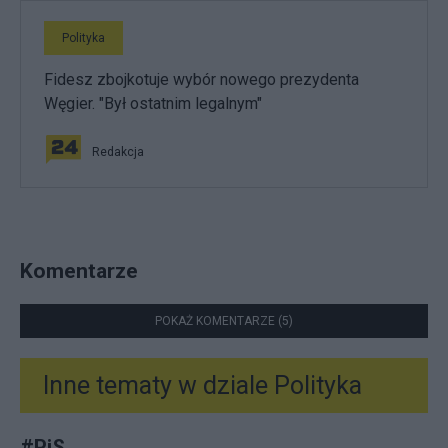
Polityka
Fidesz zbojkotuje wybór nowego prezydenta
Węgier. "Był ostatnim legalnym"
Redakcja
Komentarze
POKAŻ KOMENTARZE (5)
Inne tematy w dziale
Polityka
#
PiS