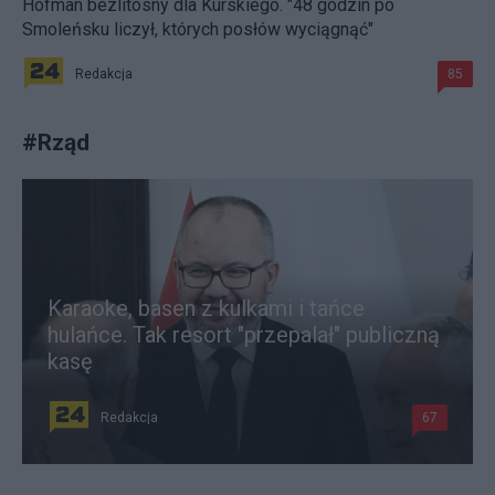
Hofman bezlitosny dla Kurskiego. "48 godzin po
Smoleńsku liczył, których posłów wyciągnąć"
Redakcja
85
#
Rząd
Karaoke, basen z kulkami i tańce
hulańce. Tak resort "przepalał" publiczną
kasę
Redakcja
67