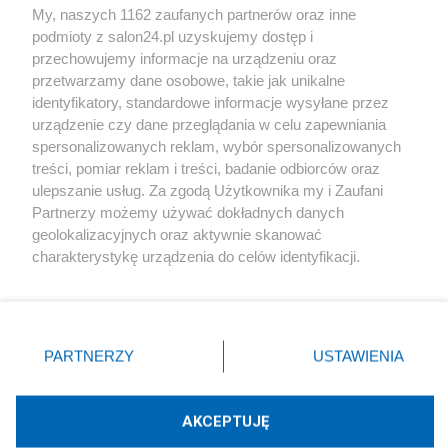
My, naszych 1162 zaufanych partnerów oraz inne
podmioty z salon24.pl uzyskujemy dostęp i
Społeczeństwo
przechowujemy informacje na urządzeniu oraz
przetwarzamy dane osobowe, takie jak unikalne
Kultura
identyfikatory, standardowe informacje wysyłane przez
urządzenie czy dane przeglądania w celu zapewniania
spersonalizowanych reklam, wybór spersonalizowanych
treści, pomiar reklam i treści, badanie odbiorców oraz
ulepszanie usług. Za zgodą Użytkownika my i Zaufani
X
Facebook
Instagram
Youtube
Partnerzy możemy używać dokładnych danych
geolokalizacyjnych oraz aktywnie skanować
charakterystykę urządzenia do celów identyfikacji.
Web Content Media sp. z o. o. © 2022
Ponieważ cenimy Twoją prywatność, prosimy o zgodę na
korzystanie z tych technologii poprzez kliknięcie
„Akceptuję”. Zgoda jest dobrowolna i zawsze możesz ją
Pomoc
O nas
Praca
Reklama
Kontakt
zmienić/wycofać klikając przycisk ustawień prywatności
PARTNERZY
USTAWIENIA
znajdujący się w lewym dolnym rogu strony
. Niektóre
rodzaje przetwarzania danych nie wymagają zgody
użytkownika, ale masz prawo sprzeciwić się takiemu
AKCEPTUJĘ
przetwarzaniu. Preferencje będą miały zastosowania tylko