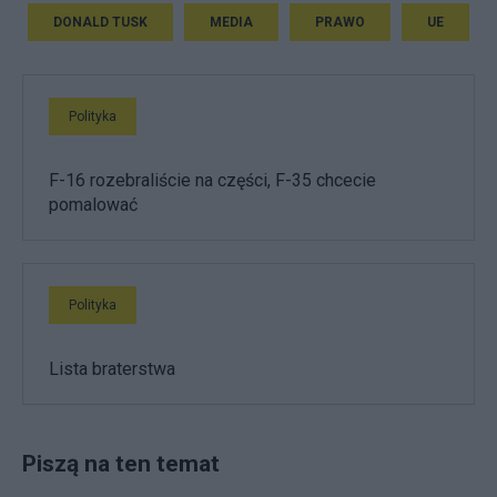
DONALD TUSK
MEDIA
PRAWO
UE
Polityka
F-16 rozebraliście na części, F-35 chcecie
pomalować
Polityka
Lista braterstwa
Piszą na ten temat