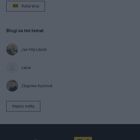
Rafał Woś
Blogi na ten temat
Jan Filip Libicki
catrw
Zbigniew Kuźmiuk
Napisz notkę