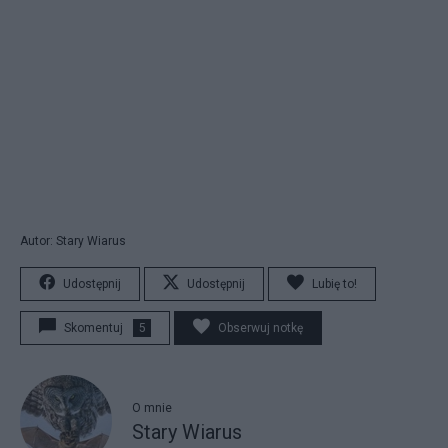
Autor: Stary Wiarus
Udostępnij
Udostępnij
Lubię to!
Skomentuj
5
Obserwuj notkę
O mnie
Stary Wiarus