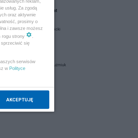
alizowanych reklam,
ie usług. Za zgodą
Blogi na ten temat
ych oraz aktywnie
watność, prosimy o
wolna i zawsze możesz
Jan Filip Libicki
m rogu strony
.
sprzeciwić się
catrw
 naszych serwisów
Zbigniew Kuźmiuk
esz w
Polityce
Napisz notkę
AKCEPTUJĘ