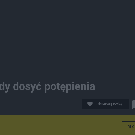
dy dosyć potępienia
Obserwuj notkę
BLO