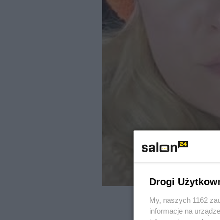
Drogi Użytkow
My, naszych 1162 zau
informacje na urządze