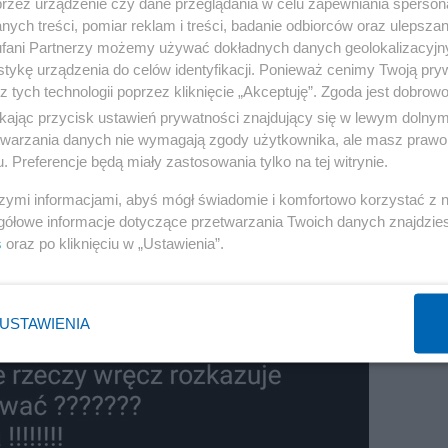
przez urządzenie czy dane przeglądania w celu zapewniania sperson
ych treści, pomiar reklam i treści, badanie odbiorców oraz ulepszan
fani Partnerzy możemy używać dokładnych danych geolokalizacyjn
tykę urządzenia do celów identyfikacji. Ponieważ cenimy Twoją pry
z tych technologii poprzez kliknięcie „Akceptuję”. Zgoda jest dobro
ikając przycisk ustawień prywatności znajdujący się w lewym dolny
etwarzania danych nie wymagają zgody użytkownika, ale masz prawo 
. Preferencje będą miały zastosowania tylko na tej witrynie.
szymi informacjami, abyś mógł świadomie i komfortowo korzystać z
gółowe informacje dotyczące przetwarzania Twoich danych znajdzi
s
oraz po kliknięciu w „Ustawienia”.
USTAWIENIA