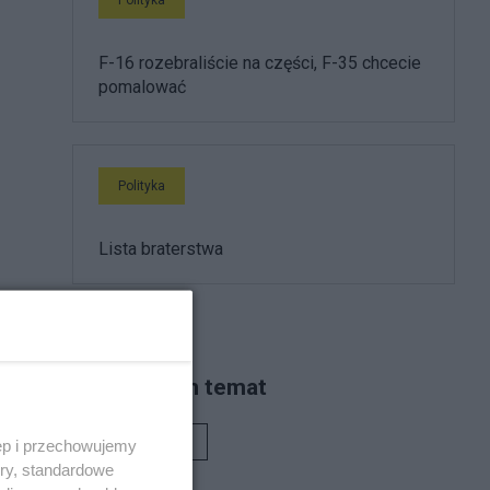
F-16 rozebraliście na części, F-35 chcecie
pomalować
Polityka
Lista braterstwa
Piszą na ten temat
Rafał Woś
ęp i przechowujemy
ory, standardowe