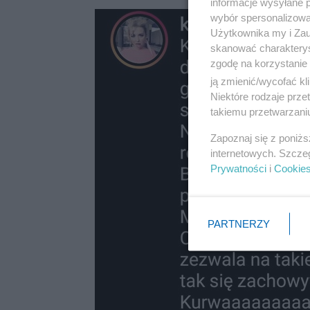
informacje wysyłane 
wybór spersonalizowan
Użytkownika my i Zau
skanować charakterys
zgodę na korzystanie 
ją zmienić/wycofać kl
Niektóre rodzaje prz
takiemu przetwarzaniu
Zapoznaj się z poniż
internetowych. Szcze
Prywatności
i
Cookie
PARTNERZY