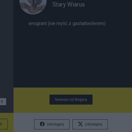
Stary Wiarus
emigrant (nie mylić z gastarbeiterem)
Nowości od blogera
5
G
Udostępnij
Udostępnij