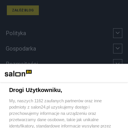
ZAŁÓŻ BLOG
Polityka
Gospodarka
Rozmaitości
Technologie
Drogi Użytkowniku,
Sport
My, naszych 1162 zaufanych partnerów oraz inne
podmioty z salon24.pl uzyskujemy dostęp i
Społeczeństwo
przechowujemy informacje na urządzeniu oraz
przetwarzamy dane osobowe, takie jak unikalne
Kultura
identyfikatory, standardowe informacje wysyłane przez