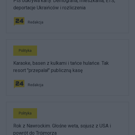
PiS odkrywa karty. Demografia, mieszkania, ETS,
deportacje Ukraińców i rozliczenia
Redakcja
Polityka
Karaoke, basen z kulkami i tańce hulańce. Tak
resort "przepalał" publiczną kasę
Redakcja
Polityka
Rok z Nawrockim. Głośne weta, sojusz z USA i
powrót do Trójmorza