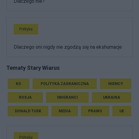
Dlaczego nie?
Polityka
Dlaczego oni nigdy nie zgodzą się na ekshumacje
Tematy Stary Wiarus
KO
POLITYKA ZAGRANICZNA
NIEMCY
ROSJA
IMIGRANCI
UKRAINA
DONALD TUSK
MEDIA
PRAWO
UE
Polityka