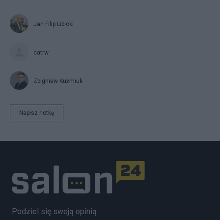
Jan Filip Libicki
catrw
Zbigniew Kuźmiuk
Napisz notkę
Podziel się swoją opinią