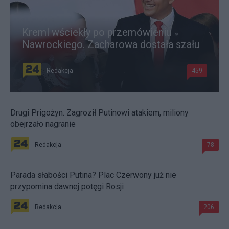
Kreml wściekły po przemówieniu
Nawrockiego. Zacharowa dostała szału
Redakcja
459
Drugi Prigożyn. Zagroził Putinowi atakiem, miliony
obejrzało nagranie
Redakcja
78
Parada słabości Putina? Plac Czerwony już nie
przypomina dawnej potęgi Rosji
Redakcja
206