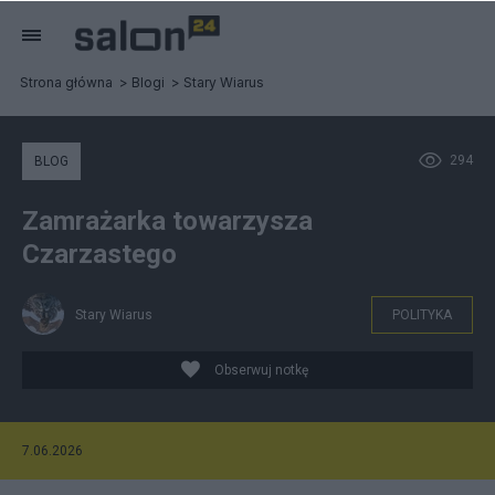
Strona główna
Blogi
Stary Wiarus
294
BLOG
Zamrażarka towarzysza
Czarzastego
Stary Wiarus
POLITYKA
Obserwuj notkę
7.06.2026