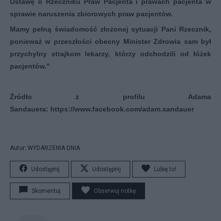
Ustawę o Rzeczniku Praw Pacjenta i prawach pacjenta w
sprawie naruszenia zbiorowych praw pacjentów.
Mamy pełną świadomość złożonej sytuacji Pani Rzecznik,
ponieważ w przeszłości obecny Minister Zdrowia sam był
przychylny strajkom lekarzy, którzy odchodzili od łóżek
pacjentów."
Źródło z profilu Adama
Sandauera:
https://www.facebook.com/adam.sandauer
Autor: WYDARZENIA DNIA
Udostępnij
Udostępnij
Lubię to!
Skomentuj
Obserwuj notkę