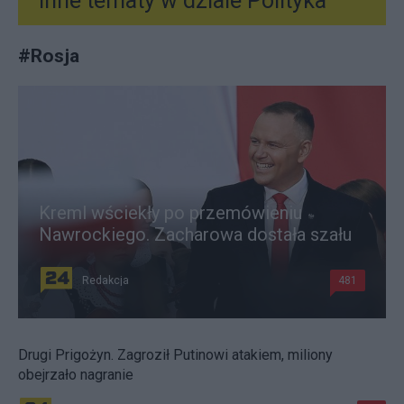
Inne tematy w dziale
Polityka
#
Rosja
Kreml wściekły po przemówieniu
Nawrockiego. Zacharowa dostała szału
Redakcja
481
Drugi Prigożyn. Zagroził Putinowi atakiem, miliony
obejrzało nagranie