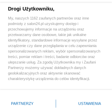
Drogi Użytkowniku,
Sport
My, naszych 1162 zaufanych partnerów oraz inne
podmioty z salon24.pl uzyskujemy dostęp i
Społeczeństwo
przechowujemy informacje na urządzeniu oraz
przetwarzamy dane osobowe, takie jak unikalne
Kultura
identyfikatory, standardowe informacje wysyłane przez
urządzenie czy dane przeglądania w celu zapewniania
spersonalizowanych reklam, wybór spersonalizowanych
treści, pomiar reklam i treści, badanie odbiorców oraz
ulepszanie usług. Za zgodą Użytkownika my i Zaufani
X
Facebook
Instagram
Youtube
Partnerzy możemy używać dokładnych danych
geolokalizacyjnych oraz aktywnie skanować
charakterystykę urządzenia do celów identyfikacji.
Web Content Media sp. z o. o. © 2022
Ponieważ cenimy Twoją prywatność, prosimy o zgodę na
korzystanie z tych technologii poprzez kliknięcie
„Akceptuję”. Zgoda jest dobrowolna i zawsze możesz ją
Pomoc
O nas
Praca
Reklama
Kontakt
zmienić/wycofać klikając przycisk ustawień prywatności
PARTNERZY
USTAWIENIA
znajdujący się w lewym dolnym rogu strony
. Niektóre