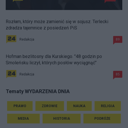
Rozłam, który może zamienić się w sojusz. Terlecki
zdradza tajemnice z posiedzeń PiS
Redakcja
89
Hofman bezlitosny dla Kurskiego. "48 godzin po
Smoleńsku liczył, których posłów wyciągnąć"
Redakcja
85
Tematy WYDARZENIA DNIA
PRAWO
ZDROWIE
NAUKA
RELIGIA
MEDIA
HISTORIA
PODRÓŻE