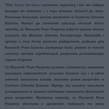
"Pan
Adam Sandauer
przebywa zagranicą i nie ma stałego
dostępu do internetu i z tego powodu dzwonił do mnie.
Rozmowa dotyczyła sprawy pacjentów w Centrum Zdrowia
Dziecka. Bardzo go zaistniała sytuacja chorych dzieci
zdziwiła, że Rzecznik Praw Pacjenta jedynie wyraża słowne
poparcie dla Ministra Zdrowia Konstantego Radziwiłła i
apeluje o inne formy protestu pielęgniarek, podczas gdy
Rzecznik Praw Dziecka podejmuje kroki prawne w kwestii
ochrony zdrowia najmłodszych pacjentów po
wiadamiając
organa ścigania.
To Rzecznik Praw Pacjenta posiada instrumenty ustawowe
wszczęcia odpowiednich procedur kontroli czy i w jakim
zakresie naruszone zostały zbiorowe prawa pacjentów w
Centrum Zdrowia Dziecka. Wydaje się zasadne wszczęcie
postępowania w sprawie możliwego naruszenia zbiorowych
praw pacjentów. Wyrażamy nadzieję, ze Rzecznik Praw
Pacjenta skorzysta z uprawnień, nadanych mu przez