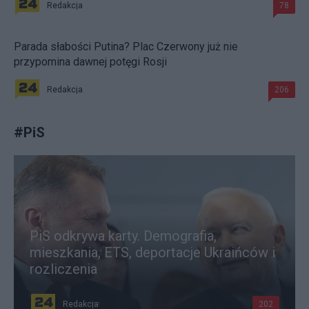
Redakcja
78
Parada słabości Putina? Plac Czerwony już nie
przypomina dawnej potęgi Rosji
Redakcja
206
#
PiS
PiS odkrywa karty. Demografia,
mieszkania, ETS, deportacje Ukraińców i
rozliczenia
Redakcja
202