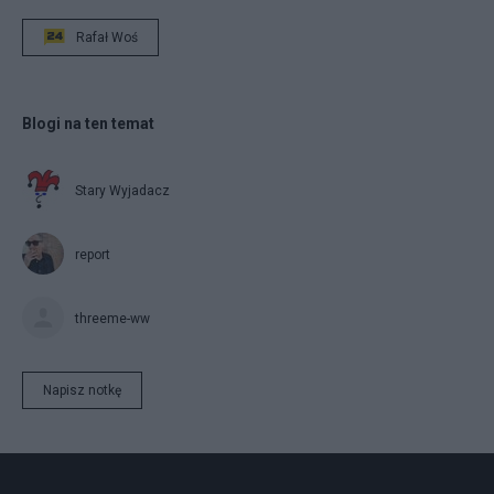
Rafał Woś
Blogi na ten temat
Stary Wyjadacz
report
threeme-ww
Napisz notkę