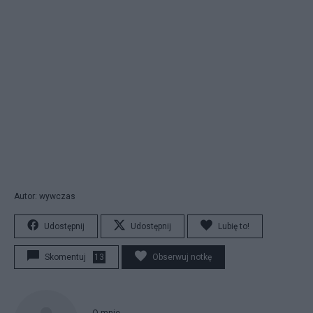
Autor: wywczas
Udostępnij
Udostępnij
Lubię to!
Skomentuj
13
Obserwuj notkę