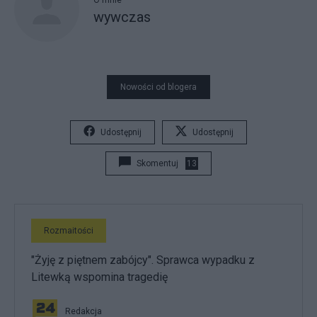
O mnie
wywczas
Nowości od blogera
Udostępnij
Udostępnij
Skomentuj
13
Rozmaitości
"Żyję z piętnem zabójcy". Sprawca wypadku z
Litewką wspomina tragedię
Redakcja