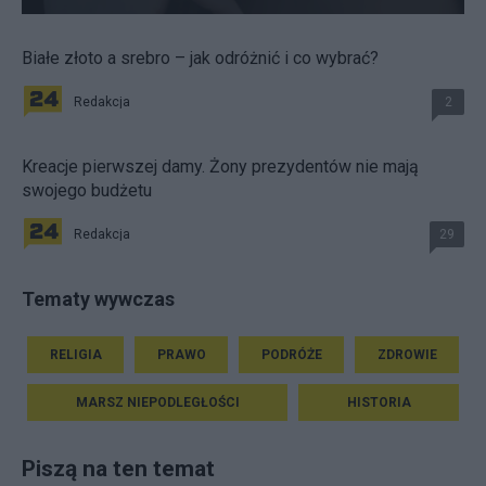
Białe złoto a srebro – jak odróżnić i co wybrać?
Redakcja
2
Kreacje pierwszej damy. Żony prezydentów nie mają
swojego budżetu
Redakcja
29
Tematy wywczas
RELIGIA
PRAWO
PODRÓŻE
ZDROWIE
MARSZ NIEPODLEGŁOŚCI
HISTORIA
Piszą na ten temat