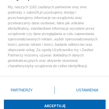
Sport
My, naszych 1162 zaufanych partnerów oraz inne
podmioty z salon24.pl uzyskujemy dostęp i
Społeczeństwo
przechowujemy informacje na urządzeniu oraz
przetwarzamy dane osobowe, takie jak unikalne
Kultura
identyfikatory, standardowe informacje wysyłane przez
urządzenie czy dane przeglądania w celu zapewniania
spersonalizowanych reklam, wybór spersonalizowanych
treści, pomiar reklam i treści, badanie odbiorców oraz
ulepszanie usług. Za zgodą Użytkownika my i Zaufani
X
Facebook
Instagram
Youtube
Partnerzy możemy używać dokładnych danych
geolokalizacyjnych oraz aktywnie skanować
charakterystykę urządzenia do celów identyfikacji.
Web Content Media sp. z o. o. © 2022
Ponieważ cenimy Twoją prywatność, prosimy o zgodę na
korzystanie z tych technologii poprzez kliknięcie
„Akceptuję”. Zgoda jest dobrowolna i zawsze możesz ją
Pomoc
O nas
Praca
Reklama
Kontakt
zmienić/wycofać klikając przycisk ustawień prywatności
PARTNERZY
USTAWIENIA
znajdujący się w lewym dolnym rogu strony
. Niektóre
rodzaje przetwarzania danych nie wymagają zgody
użytkownika, ale masz prawo sprzeciwić się takiemu
AKCEPTUJĘ