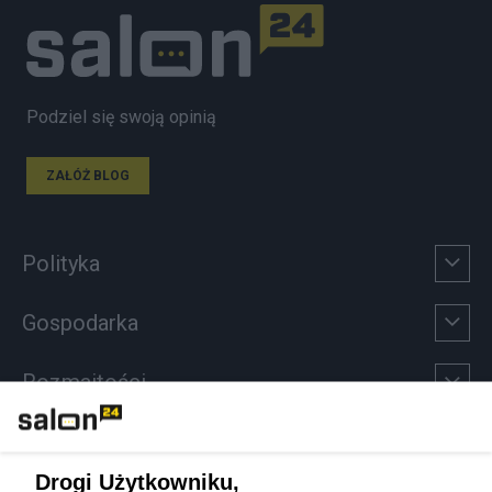
Podziel się swoją opinią
ZAŁÓŻ BLOG
Polityka
Gospodarka
Rozmaitości
Technologie
Drogi Użytkowniku,