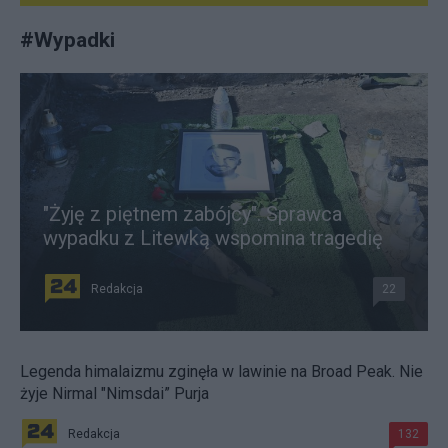
#
Wypadki
"Żyję z piętnem zabójcy". Sprawca
wypadku z Litewką wspomina tragedię
Redakcja
22
Legenda himalaizmu zginęła w lawinie na Broad Peak. Nie
żyje Nirmal "Nimsdai” Purja
Redakcja
132