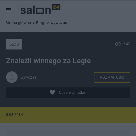
Strona główna
Blogi
wywczas
647
BLOG
Znależli winnego za Legie
wywczas
ROZMAITOŚCI
Obserwuj notkę
8.08.2014