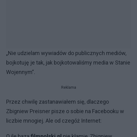
„Nie udzielam wywiadów do publicznych mediów,
bojkotuję je tak, jak bojkotowaliśmy media w Stanie
Wojennym”.
Reklama
Przez chwilę zastanawiałem się, dlaczego
Zbigniew Preisner pisze o sobie na Facebooku w
liczbie mnogiej. Ale od czegóż Internet:
O ile baza
filmpolski.pl
nie kłamie, Zbigniew