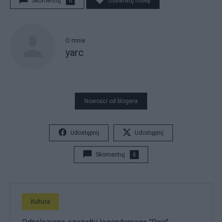
Skomentuj
6
Obserwuj notkę
O mnie
yarc
Nowości od blogera
Udostępnij
Udostępnij
Skomentuj
6
Kultura