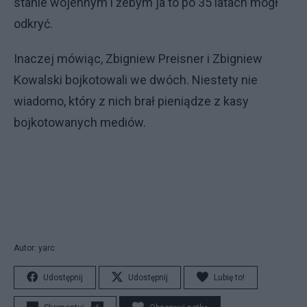
stanie wojennym i żebym ja to po 35 latach mógł
odkryć.
Inaczej mówiąc, Zbigniew Preisner i Zbigniew
Kowalski bojkotowali we dwóch. Niestety nie
wiadomo, który z nich brał pieniądze z kasy
bojkotowanych mediów.
Autor: yarc
Udostępnij
Udostępnij
Lubię to!