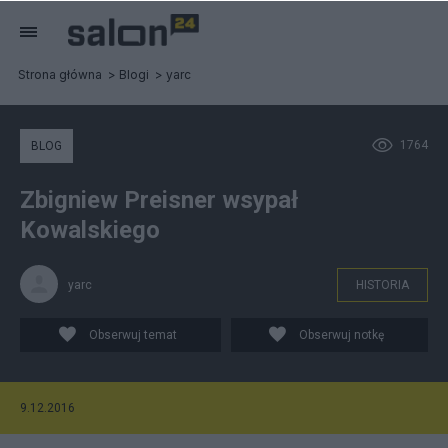
Strona główna
Blogi
yarc
1764
BLOG
Zbigniew Preisner wsypał
Kowalskiego
yarc
HISTORIA
Obserwuj temat
Obserwuj notkę
9.12.2016