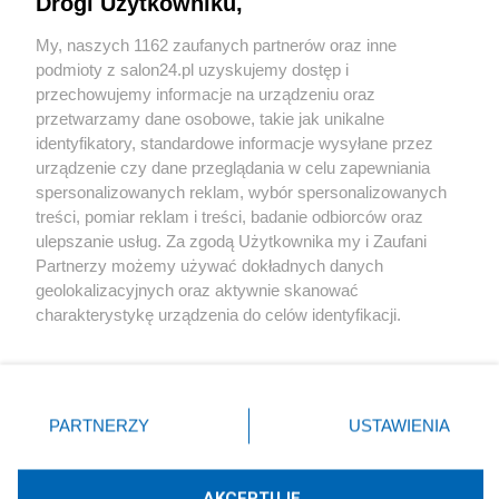
Drogi Użytkowniku,
Sport
My, naszych 1162 zaufanych partnerów oraz inne
podmioty z salon24.pl uzyskujemy dostęp i
Społeczeństwo
przechowujemy informacje na urządzeniu oraz
przetwarzamy dane osobowe, takie jak unikalne
Kultura
identyfikatory, standardowe informacje wysyłane przez
urządzenie czy dane przeglądania w celu zapewniania
spersonalizowanych reklam, wybór spersonalizowanych
treści, pomiar reklam i treści, badanie odbiorców oraz
ulepszanie usług. Za zgodą Użytkownika my i Zaufani
X
Facebook
Instagram
Youtube
Partnerzy możemy używać dokładnych danych
geolokalizacyjnych oraz aktywnie skanować
charakterystykę urządzenia do celów identyfikacji.
Web Content Media sp. z o. o. © 2022
Ponieważ cenimy Twoją prywatność, prosimy o zgodę na
korzystanie z tych technologii poprzez kliknięcie
„Akceptuję”. Zgoda jest dobrowolna i zawsze możesz ją
Pomoc
O nas
Praca
Reklama
Kontakt
zmienić/wycofać klikając przycisk ustawień prywatności
PARTNERZY
USTAWIENIA
znajdujący się w lewym dolnym rogu strony
. Niektóre
rodzaje przetwarzania danych nie wymagają zgody
użytkownika, ale masz prawo sprzeciwić się takiemu
AKCEPTUJĘ