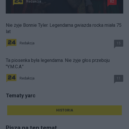
Redakcja
82
Nie żyje Bonnie Tyler. Legendarna gwiazda rocka miała 75
lat
Redakcja
15
Ta piosenka była legendarna. Nie żyje głos przeboju
"Y.M.C.A."
Redakcja
11
Tematy yarc
HISTORIA
Piszą na ten temat