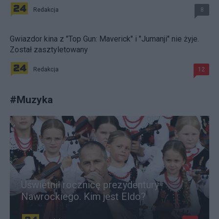
Redakcja
8
Gwiazdor kina z "Top Gun: Maverick" i "Jumanji" nie żyje.
Został zasztyletowany
Redakcja
12
#
Muzyka
Uświetnił rocznicę prezydentury
Nawrockiego. Kim jest Eldo?