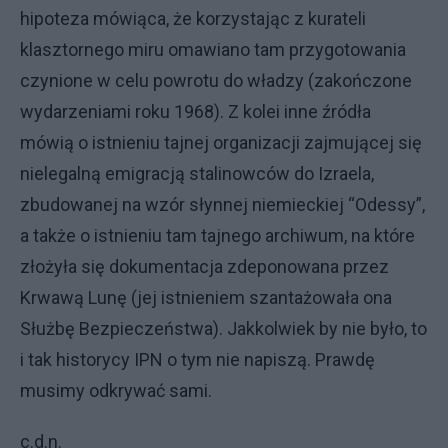
hipoteza mówiąca, że korzystając z kurateli
klasztornego miru omawiano tam przygotowania
czynione w celu powrotu do władzy (zakończone
wydarzeniami roku 1968). Z kolei inne źródła
mówią o istnieniu tajnej organizacji zajmującej się
nielegalną emigracją stalinowców do Izraela,
zbudowanej na wzór słynnej niemieckiej “Odessy”,
a także o istnieniu tam tajnego archiwum, na które
złożyła się dokumentacja zdeponowana przez
Krwawą Lunę (jej istnieniem szantażowała ona
Służbę Bezpieczeństwa). Jakkolwiek by nie było, to
i tak historycy IPN o tym nie napiszą. Prawdę
musimy odkrywać sami.
c.d.n.