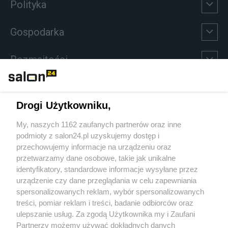
Polityka
Gospodarka
Rozmaitości
Technologie
Drogi Użytkowniku,
Sport
My, naszych 1162 zaufanych partnerów oraz inne
podmioty z salon24.pl uzyskujemy dostęp i
Społeczeństwo
przechowujemy informacje na urządzeniu oraz
przetwarzamy dane osobowe, takie jak unikalne
Kultura
identyfikatory, standardowe informacje wysyłane przez
urządzenie czy dane przeglądania w celu zapewniania
spersonalizowanych reklam, wybór spersonalizowanych
treści, pomiar reklam i treści, badanie odbiorców oraz
ulepszanie usług. Za zgodą Użytkownika my i Zaufani
X
Facebook
Instagram
Youtube
Partnerzy możemy używać dokładnych danych