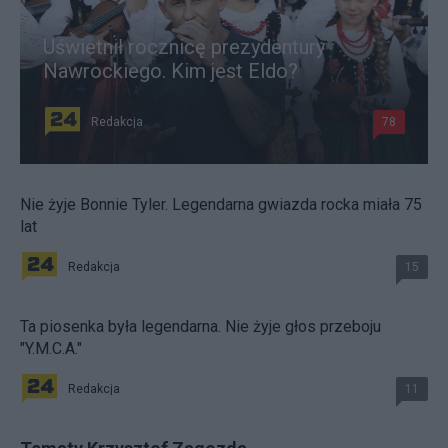
Uświetnił rocznicę prezydentury
Nawrockiego. Kim jest Eldo?
Redakcja
78
Nie żyje Bonnie Tyler. Legendarna gwiazda rocka miała 75
lat
Redakcja
15
Ta piosenka była legendarna. Nie żyje głos przeboju
"Y.M.C.A."
Redakcja
11