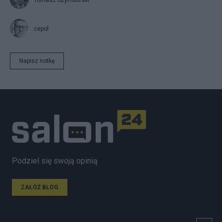
Tomasz Szymborski
cepol
Napisz notkę
Podziel się swoją opinią
ZAŁÓŻ BLOG