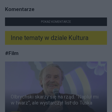
Komentarze
POKAŻ KOMENTARZE
Inne tematy w dziale
Kultura
#
Film
Olbrychski skarży się na rząd. "Napluł mi
w twarz", ale wystarczył list do Tuska