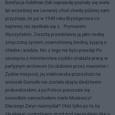
Bonifacja Goldman (tak naprawdę poznały się wiele
lat wcześniej we Lwowie), choć chwilę później sam
przyznaje, że już w 1949 roku Brystigerowa co
najmniej raz spotkała się z... Prymasem
Wyszyńskim. Zresztą przedstawia ją jako osobę
zmęczoną życiem, osamotnioną, biedną, żyjącą o
chlebie i wodzie. Nic z tego nie było prawdą! Po
usunięciu z ministerstwa szybko znalazła pracę w
partyjnym archiwum (to ulubione przez masonów i
Żydów miejsce), jej stalinowska przeszłość na
wniosek Gomułki nie została objęta śledztwem
prokuratorskim, a po Polsce poruszała się
nowiutkim samochodem marki Moskwicz!
Dlaczego Żaryn nazmyślał? Otóż tylko po to, by
zbudować sugestywny grunt pod swoją bajeczkę o