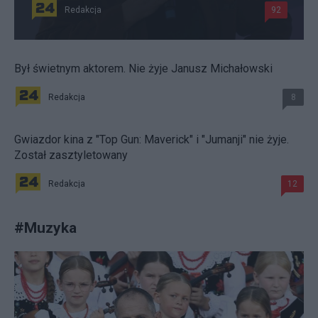
Redakcja
92
Był świetnym aktorem. Nie żyje Janusz Michałowski
Redakcja
8
Gwiazdor kina z "Top Gun: Maverick" i "Jumanji" nie żyje.
Został zasztyletowany
Redakcja
12
#
Muzyka