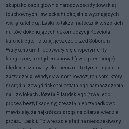
skupisko osób głównie narodowości żydowskiej
(duchownych i świeckich) oficjalnie wyznających
wiarę katolicką. Laski to także matecznik wszelkich
nurtów dokonujących dekompozycji Kościoła
katolickiego. To tutaj, jeszcze przed Soborem
Watykańskim II, odbywały się eksperymenty
liturgiczne, to stąd emanował (i wciąż emanuje)
błędnie rozumiany ekumenizm. To tym miejscem
zarządzał x. Władysław Korniłowicz, ten sam, który
ni stąd ni zowąd dokonał ostatniego namaszczenia
na... zwłokach Józefa Piłsudskiego (trwa jego
proces beatyfikacyjny; zresztą nieprzypadkowo
mawia się, że najkrótsza droga na ołtarze wiedzie
przez... Laski). To wreszcie stąd na nieoczekiwany