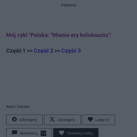
Reklama
Mój cykl "Polska: "Mienie ery holokaustu":
Część 1 >>
Część 2
>>
Część 3
Autor: Deżawi
Udostępnij
Udostępnij
Lubię to!
Skomentuj
13
Obserwuj notkę