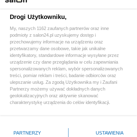
Technologie
Drogi Użytkowniku,
Sport
My, naszych 1162 zaufanych partnerów oraz inne
podmioty z salon24.pl uzyskujemy dostęp i
Społeczeństwo
przechowujemy informacje na urządzeniu oraz
przetwarzamy dane osobowe, takie jak unikalne
Kultura
identyfikatory, standardowe informacje wysyłane przez
urządzenie czy dane przeglądania w celu zapewniania
spersonalizowanych reklam, wybór spersonalizowanych
treści, pomiar reklam i treści, badanie odbiorców oraz
ulepszanie usług. Za zgodą Użytkownika my i Zaufani
X
Facebook
Instagram
Youtube
Partnerzy możemy używać dokładnych danych
geolokalizacyjnych oraz aktywnie skanować
charakterystykę urządzenia do celów identyfikacji.
Web Content Media sp. z o. o. © 2022
Ponieważ cenimy Twoją prywatność, prosimy o zgodę na
korzystanie z tych technologii poprzez kliknięcie
„Akceptuję”. Zgoda jest dobrowolna i zawsze możesz ją
Pomoc
O nas
Praca
Reklama
Kontakt
zmienić/wycofać klikając przycisk ustawień prywatności
PARTNERZY
USTAWIENIA