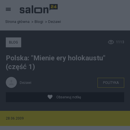
Strona główna
Blogi
Deżawi
1113
BLOG
Polska: "Mienie ery holokaustu"
(część 1)
Deżawi
POLITYKA
Obserwuj notkę
28.06.2009