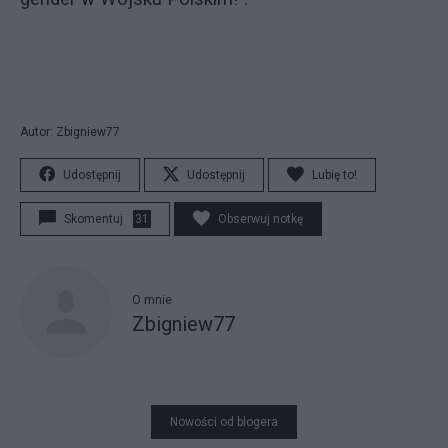
Autor: Zbigniew77
Udostępnij
Udostępnij
Lubię to!
Skomentuj
31
Obserwuj notkę
O mnie
Zbigniew77
Nowości od blogera