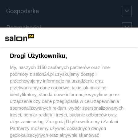
Gospodarka
Rozmaitości
Technologie
Drogi Użytkowniku,
Sport
My, naszych 1160 zaufanych partnerów oraz inne
podmioty z salon24.pl uzyskujemy dostęp i
Społeczeństwo
przechowujemy informacje na urządzeniu oraz
przetwarzamy dane osobowe, takie jak unikalne
Kultura
identyfikatory, standardowe informacje wysyłane przez
urządzenie czy dane przeglądania w celu zapewniania
spersonalizowanych reklam, wybór spersonalizowanych
treści, pomiar reklam i treści, badanie odbiorców oraz
ulepszanie usług. Za zgodą Użytkownika my i Zaufani
X
Facebook
Instagram
Youtube
Partnerzy możemy używać dokładnych danych
geolokalizacyjnych oraz aktywnie skanować