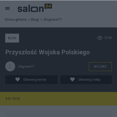
Strona główna
Blogi
Zbigniew77
3738
BLOG
Przyszłość Wojska Polskiego
Zbigniew77
WOJSKO
Obserwuj temat
Obserwuj notkę
4.01.2018