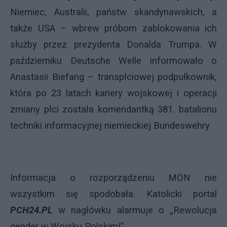
Niemiec, Australii, państw skandynawskich, a
także USA – wbrew próbom zablokowania ich
służby przez prezydenta Donalda Trumpa. W
październiku Deutsche Welle informowało o
Anastasii Biefang – transpłciowej podpułkownik,
która po 23 latach kariery wojskowej i operacji
zmiany płci została komendantką 381. batalionu
techniki informacyjnej niemieckiej Bundeswehry.
Informacja o rozporządzeniu MON nie
wszystkim się spodobała. Katolicki portal
PCH24.PL
w nagłówku alarmuje o
„Rewolucja
gender w Wojsku Polskim!”
.