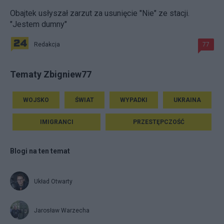
Obajtek usłyszał zarzut za usunięcie "Nie" ze stacji.
"Jestem dumny"
Redakcja
77
Tematy Zbigniew77
WOJSKO
ŚWIAT
WYPADKI
UKRAINA
IMIGRANCI
PRZESTĘPCZOŚĆ
Blogi na ten temat
Układ Otwarty
Jarosław Warzecha