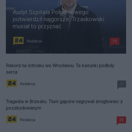
Audyt Szpitala Południowego
potwierdził najgorsze. Trzaskowski
musiał to przyznać
Redakcja
79
Rekord na lotnisku we Wrocławiu. Te kierunki podbiły
serca
Redakcja
1
Tragedia w Brzesku. Tłum gapiów nagrywał śmigłowiec z
poszkodowanym
Redakcja
29