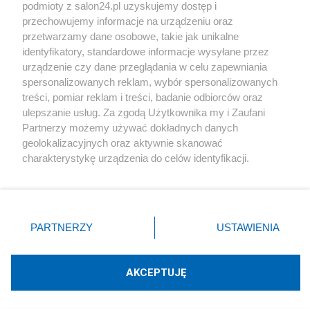
podmioty z salon24.pl uzyskujemy dostęp i
Społeczeństwo
przechowujemy informacje na urządzeniu oraz
przetwarzamy dane osobowe, takie jak unikalne
Kultura
identyfikatory, standardowe informacje wysyłane przez
urządzenie czy dane przeglądania w celu zapewniania
spersonalizowanych reklam, wybór spersonalizowanych
treści, pomiar reklam i treści, badanie odbiorców oraz
ulepszanie usług. Za zgodą Użytkownika my i Zaufani
X
Facebook
Instagram
Youtube
Partnerzy możemy używać dokładnych danych
geolokalizacyjnych oraz aktywnie skanować
charakterystykę urządzenia do celów identyfikacji.
Web Content Media sp. z o. o. © 2022
Ponieważ cenimy Twoją prywatność, prosimy o zgodę na
korzystanie z tych technologii poprzez kliknięcie
„Akceptuję”. Zgoda jest dobrowolna i zawsze możesz ją
Pomoc
O nas
Praca
Reklama
Kontakt
zmienić/wycofać klikając przycisk ustawień prywatności
PARTNERZY
USTAWIENIA
znajdujący się w lewym dolnym rogu strony
. Niektóre
rodzaje przetwarzania danych nie wymagają zgody
użytkownika, ale masz prawo sprzeciwić się takiemu
AKCEPTUJĘ
przetwarzaniu. Preferencje będą miały zastosowania tylko
Technologię dostarcza:
W3media.pl
na tej witrynie.