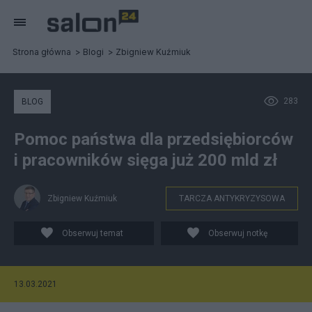
Strona główna
Blogi
Zbigniew Kuźmiuk
283
BLOG
Pomoc państwa dla przedsiębiorców
i pracowników sięga już 200 mld zł
Zbigniew Kuźmiuk
TARCZA ANTYKRYZYSOWA
Obserwuj temat
Obserwuj notkę
13.03.2021