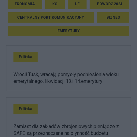
EKONOMIA
KO
UE
POWÓDŹ 2024
CENTRALNY PORT KOMUNIKACYJNY
BIZNES
EMERYTURY
Polityka
Wrócił Tusk, wracają pomysły podniesienia wieku
emerytalnego, likwidacji 13.i 14.emerytury
Polityka
Zamiast dla zakładów zbrojeniowych pieniądze z
SAFE są przeznaczane na płynność budżetu