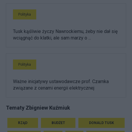
Polityka
Tusk kąśliwie życzy Nawrockiemu, żeby nie dał się
wciągnąć do klatki, ale sam marzy o ...
Polityka
Ważne inicjatywy ustawodawcze prof. Czarnka
związane z cenami energii elektrycznej
Tematy Zbigniew Kuźmiuk
RZĄD
BUDŻET
DONALD TUSK