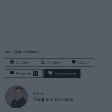
Autor: Zbigniew Kuźmiuk
Udostępnij
Udostępnij
Lubię to!
Skomentuj
16
Obserwuj notkę
O mnie
Zbigniew Kuźmiuk