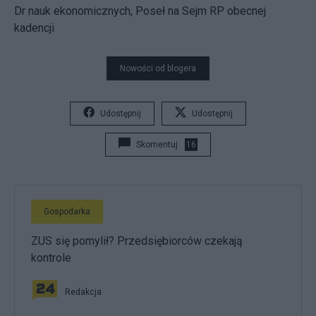
Dr nauk ekonomicznych, Poseł na Sejm RP obecnej
kadencji
Nowości od blogera
Udostępnij
Udostępnij
Skomentuj
16
Gospodarka
ZUS się pomylił? Przedsiębiorców czekają
kontrole
Redakcja