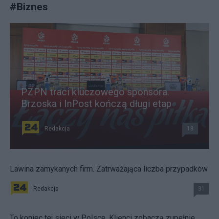
#
Biznes
PZPN traci kluczowego sponsora.
Brzoska i InPost kończą długi etap
Redakcja
18
Lawina zamykanych firm. Zatrważająca liczba przypadków
Redakcja
31
To koniec tej sieci w Polsce. Klienci zobaczą zupełnie