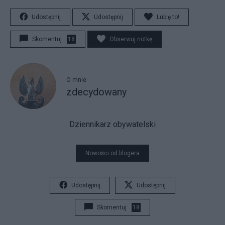
Udostępnij
Udostępnij
Lubię to!
Skomentuj
18
Obserwuj notkę
O mnie
zdecydowany
Dziennikarz obywatelski
Nowości od blogera
Udostępnij
Udostępnij
Skomentuj
18