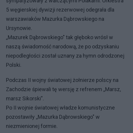
sympatyzowały z walczącymi Polakami. Orkiestra
5 węgierskiej dywizji rezerwowej odegrała dla
warszawiaków Mazurka Dąbrowskiego na
Ursynowie.
,,Mazurek Dąbrowskiego" tak głęboko wrósł w
naszą świadomość narodową, że po odzyskaniu
niepodległości został uznany za hymn odrodzonej
Polski.
Podczas II wojny światowej żołnierze polscy na
Zachodzie śpiewali tę wersję z refrenem ,,Marsz,
marsz Sikorski".
Po II wojnie światowej władze komunistyczne
pozostawiły ,,Mazurka Dąbrowskiego" w
niezmienionej formie.