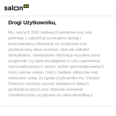
Technologie
Drogi Użytkowniku,
Sport
My, naszych 1162 zaufanych partnerów oraz inne
podmioty z salon24.pl uzyskujemy dostęp i
Społeczeństwo
przechowujemy informacje na urządzeniu oraz
przetwarzamy dane osobowe, takie jak unikalne
Kultura
identyfikatory, standardowe informacje wysyłane przez
urządzenie czy dane przeglądania w celu zapewniania
spersonalizowanych reklam, wybór spersonalizowanych
treści, pomiar reklam i treści, badanie odbiorców oraz
ulepszanie usług. Za zgodą Użytkownika my i Zaufani
X
Facebook
Instagram
Youtube
Partnerzy możemy używać dokładnych danych
geolokalizacyjnych oraz aktywnie skanować
charakterystykę urządzenia do celów identyfikacji.
Web Content Media sp. z o. o. © 2022
Ponieważ cenimy Twoją prywatność, prosimy o zgodę na
korzystanie z tych technologii poprzez kliknięcie
„Akceptuję”. Zgoda jest dobrowolna i zawsze możesz ją
Pomoc
O nas
Praca
Reklama
Kontakt