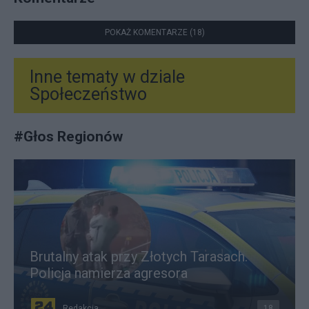
POKAŻ KOMENTARZE (18)
Inne tematy w dziale
Społeczeństwo
#
Głos Regionów
Brutalny atak przy Złotych Tarasach.
Policja namierza agresora
Redakcja
18