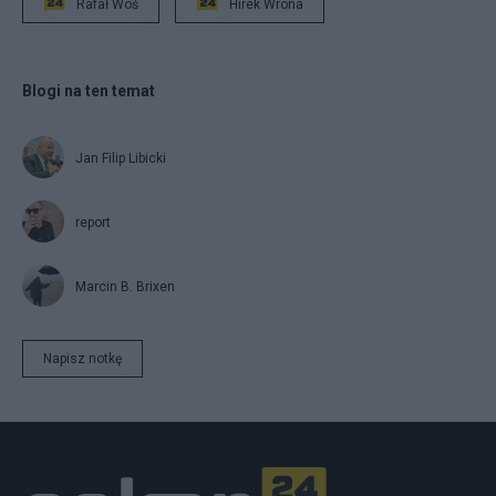
Rafał Woś
Hirek Wrona
Blogi na ten temat
Jan Filip Libicki
report
Marcin B. Brixen
Napisz notkę