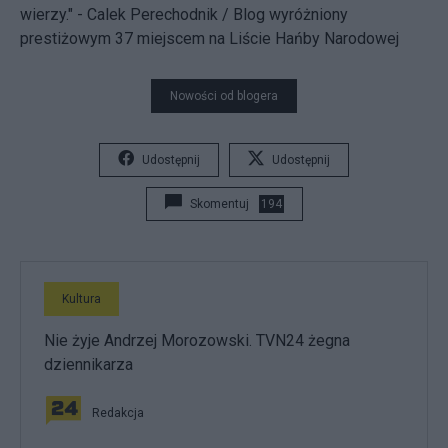
wierzy." - Calek Perechodnik / Blog wyróżniony
prestiżowym 37 miejscem na
Liście Hańby Narodowej
Nowości od blogera
Udostępnij
Udostępnij
Skomentuj
194
Kultura
Nie żyje Andrzej Morozowski. TVN24 żegna
dziennikarza
Redakcja