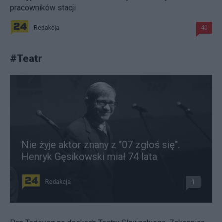
pracowników stacji
Redakcja
40
#
Teatr
Nie żyje aktor znany z "07 zgłoś się".
Henryk Gęsikowski miał 74 lata
Redakcja
1