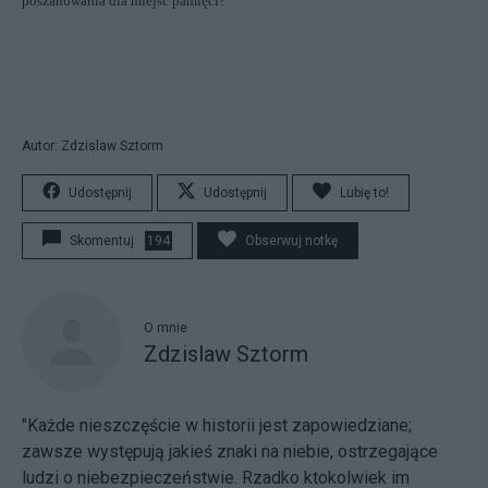
poszanowania dla miejsc pamięci?
Autor: Zdzislaw Sztorm
Udostępnij
Udostępnij
Lubię to!
Skomentuj
194
Obserwuj notkę
O mnie
Zdzislaw Sztorm
"Każde nieszczęście w historii jest zapowiedziane;
zawsze występują jakieś znaki na niebie, ostrzegające
ludzi o niebezpieczeństwie. Rzadko ktokolwiek im