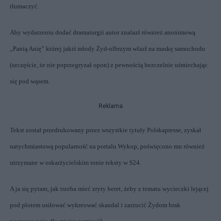
tłumaczyć.
Aby wydarzeniu dodać dramaturgii autor znalazł również anonimową
„Panią Anię” której jakiś młody Żyd-olbrzym wlazł na maskę samochodu
(szczęście, że nie poprzegryzał opon) z pewnością bezczelnie uśmiechając
się pod wąsem.
Reklama
Tekst został przedrukowany przez wszystkie tytuły Polskapresse, zyskał
natychmiastową popularność na portalu Wykop, poświęcono mu również
utrzymane w oskarżycielskim tonie teksty w S24.
A ja się pytam, jak trzeba mieć zryty beret, żeby z tematu wycieczki lejącej
pod płotem usiłować wykreować skandal i zarzucić Żydom brak