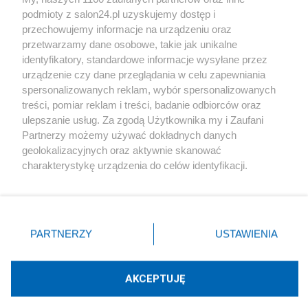
podmioty z salon24.pl uzyskujemy dostęp i
Społeczeństwo
przechowujemy informacje na urządzeniu oraz
przetwarzamy dane osobowe, takie jak unikalne
Kultura
identyfikatory, standardowe informacje wysyłane przez
urządzenie czy dane przeglądania w celu zapewniania
spersonalizowanych reklam, wybór spersonalizowanych
treści, pomiar reklam i treści, badanie odbiorców oraz
ulepszanie usług. Za zgodą Użytkownika my i Zaufani
X
Facebook
Instagram
Youtube
Partnerzy możemy używać dokładnych danych
geolokalizacyjnych oraz aktywnie skanować
charakterystykę urządzenia do celów identyfikacji.
Web Content Media sp. z o. o. © 2022
Ponieważ cenimy Twoją prywatność, prosimy o zgodę na
korzystanie z tych technologii poprzez kliknięcie
„Akceptuję”. Zgoda jest dobrowolna i zawsze możesz ją
Pomoc
O nas
Praca
Reklama
Kontakt
zmienić/wycofać klikając przycisk ustawień prywatności
PARTNERZY
USTAWIENIA
znajdujący się w lewym dolnym rogu strony
. Niektóre
rodzaje przetwarzania danych nie wymagają zgody
użytkownika, ale masz prawo sprzeciwić się takiemu
AKCEPTUJĘ
przetwarzaniu. Preferencje będą miały zastosowania tylko
Technologię dostarcza:
W3media.pl
na tej witrynie.