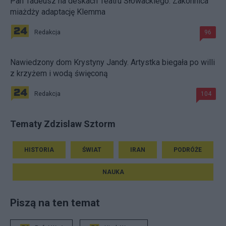
Pan Tadeusz na deskach Teatru Słowackiego. Zakonnica
miażdży adaptację Klemma
Redakcja
96
Nawiedzony dom Krystyny Jandy. Artystka biegała po willi
z krzyżem i wodą święconą
Redakcja
104
Tematy Zdzislaw Sztorm
HISTORIA
ŚWIAT
IRAN
PODRÓŻE
NAUKA
Piszą na ten temat