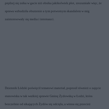
prędzej się zsika w gacie niż obsika jakikolwiek płot,
zrozumiałe więc, że
sprawa wzbudziła oburzenie a tym potwornym skandalem w mig
zainteresowały się media i internauci.
Dziennik Łódzki
poświęcił tematowi materiał, poprosił również o zajęcie
stanowiska w tak ważkiej sprawie Gminę Żydowską w Łodzi, która
bezczelnie od sikających Żydów się odcięła, a winna się przecież