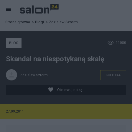
Strona główna
Blogi
Zdzislaw Sztorm
11080
BLOG
Skandal na niespotykaną skalę
Zdzislaw Sztorm
KULTURA
Obserwuj notkę
27.09.2011