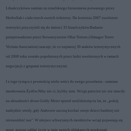
Libańczyków
w zamian za izraelskiego biznesmena porwanego przez
Hezbollah i ciała trzech swoich żołnierzy. Do kwietnia 2007 uwolnieni
terroryści przyczynili się do śmierci
35 Izraelczyków
.
Badanie
przeprowadzone przez Stowarzyszenie Ofiar Terroru (Almagor Terror
Victims Association) szacuje, że co najmniej
30 ataków terrorystycznych
od 2000 roku
zostało popełnionych przez ludzi uwolnionych w ramach
negocjacji z grupami terrorystycznymi
.
I z tego tysiąca z pewnością wielu wróci do swego powołania - zamiaru
mordowania Żydów.
Niby nie ci, byliby inni. Wciąż przecież nic nie straciły
na aktualności słowa Goldy Meier sprzed sześćdziesięciu lat, że „pokój
nadejdzie wtedy, gdy Arabowie zaczną kochać swoje dzieci bardziej niż
nienawidzić nas”. W miejsce schwytanych morderców wciąż pojawiają się
nowi, gotowi oddać życie w imię swoich obłąkanych przekonań.