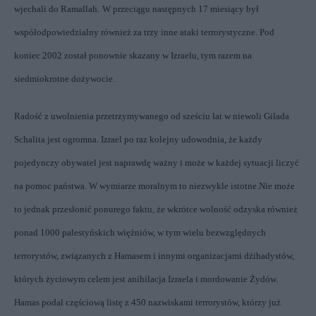
wjechali do Ramallah.
W przeciągu następnych 17 miesiący był
współodpowiedzialny również za trzy inne ataki terrorystyczne. Pod
koniec 2002 został ponownie skazany w Izraelu, tym razem na
siedmiokrotne dożywocie.
Radość z uwolnienia przetrzymywanego od sześciu lat w niewoli Gilada
Schalita jest ogromna. Izrael po raz kolejny udowodnia, że każdy
pojedynczy obywatel jest naprawdę ważny i może w każdej sytuacji liczyć
na pomoc państwa. W wymiarze moralnym to niezwykle istotne.
Nie może
to jednak przesłonić ponurego faktu, że wkrótce wolność odzyska również
ponad 1000 palestyńskich więźniów, w tym wielu bezwzględnych
terrorystów, związanych z Hamasem i innymi organizacjami dżihadystów,
których życiowym celem jest anihilacja Izraela i mordowanie Żydów.
Hamas podał częściową listę z
450 nazwiskami terrorystów
, którzy już