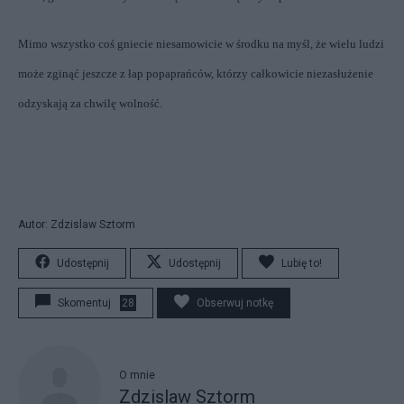
Mimo wszystko coś gniecie niesamowicie w środku na myśl, że wielu ludzi
może zginąć jeszcze z łap popaprańców, którzy całkowicie niezasłużenie
odzyskają za chwilę wolność.
Autor: Zdzislaw Sztorm
Udostępnij
Udostępnij
Lubię to!
Skomentuj
28
Obserwuj notkę
O mnie
Zdzislaw Sztorm