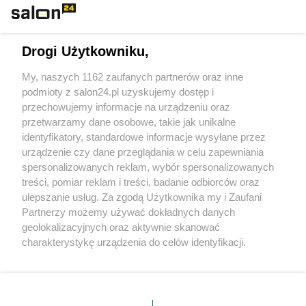
Technologie
Drogi Użytkowniku,
Sport
My, naszych 1162 zaufanych partnerów oraz inne
podmioty z salon24.pl uzyskujemy dostęp i
Społeczeństwo
przechowujemy informacje na urządzeniu oraz
przetwarzamy dane osobowe, takie jak unikalne
Kultura
identyfikatory, standardowe informacje wysyłane przez
urządzenie czy dane przeglądania w celu zapewniania
spersonalizowanych reklam, wybór spersonalizowanych
treści, pomiar reklam i treści, badanie odbiorców oraz
ulepszanie usług. Za zgodą Użytkownika my i Zaufani
X
Facebook
Instagram
Youtube
Partnerzy możemy używać dokładnych danych
geolokalizacyjnych oraz aktywnie skanować
charakterystykę urządzenia do celów identyfikacji.
Web Content Media sp. z o. o. © 2022
Ponieważ cenimy Twoją prywatność, prosimy o zgodę na
korzystanie z tych technologii poprzez kliknięcie
„Akceptuję”. Zgoda jest dobrowolna i zawsze możesz ją
Pomoc
O nas
Praca
Reklama
Kontakt
zmienić/wycofać klikając przycisk ustawień prywatności