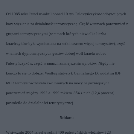
Od 1985 roku Izrael uwolnił ponad 10 tys. Palestyńczyków odbywających
kary więzienia za działalność terrorystyczną. Część w ramach porozumień z
grupami terrorystycznymi (w ramach których niewielka liczba
Izraelczyków była wymieniana na setki, czasem więcej terrorystów), część
w ramach dyplomatycznych gestów dobrej woli Izraela wobec
Palestyńczyków, część w ramach zmniejszenia wyroków.
Nigdy nie
kończyło się to dobrze.
Według statystyk Centralnego Dowództwa IDF
6912 terrorystów zostało zwolnionych na mocy najróżniejszych
porozumień między 1993 a 1999 rokiem. 854 z nich (12,4 procent)
powróciło do działalności terrorystycznej.
Reklama
W styczniu 2004 Izrael uwolnił
400 palestyńskich więźniów i 23