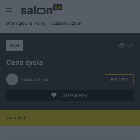
Strona główna
Blogi
Zdzislaw Sztorm
571
BLOG
Cena życia
Zdzislaw Sztorm
POLITYKA
Obserwuj notkę
14.10.2011