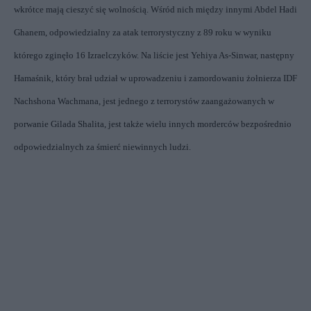
wkrótce mają cieszyć się wolnością. Wśród nich między innymi Abdel Hadi
Ghanem, odpowiedzialny za atak terrorystyczny z 89 roku w wyniku
którego zginęło 16 Izraelczyków. Na liście jest Yehiya As-Sinwar, następny
Hamaśnik, który brał udział w uprowadzeniu i zamordowaniu żołnierza IDF
Nachshona Wachmana, jest jednego z terrorystów zaangażowanych w
porwanie Gilada Shalita, jest także wielu innych morderców bezpośrednio
odpowiedzialnych za śmierć niewinnych ludzi.