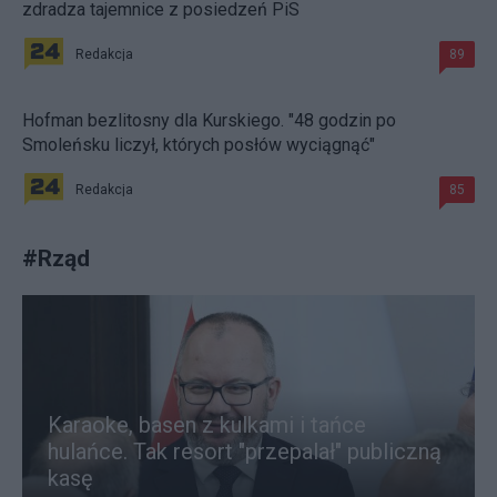
zdradza tajemnice z posiedzeń PiS
Redakcja
89
Hofman bezlitosny dla Kurskiego. "48 godzin po
Smoleńsku liczył, których posłów wyciągnąć"
Redakcja
85
#
Rząd
Karaoke, basen z kulkami i tańce
hulańce. Tak resort "przepalał" publiczną
kasę