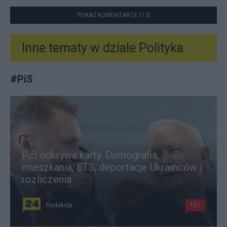
POKAŻ KOMENTARZE (13)
Inne tematy w dziale
Polityka
#
PiS
PiS odkrywa karty. Demografia,
mieszkania, ETS, deportacje Ukraińców i
rozliczenia
Redakcja
101