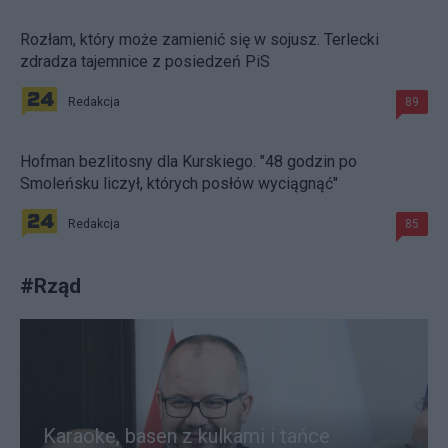
Rozłam, który może zamienić się w sojusz. Terlecki
zdradza tajemnice z posiedzeń PiS
Redakcja
89
Hofman bezlitosny dla Kurskiego. "48 godzin po
Smoleńsku liczył, których posłów wyciągnąć"
Redakcja
85
#
Rząd
Karaoke, basen z kulkami i tańce