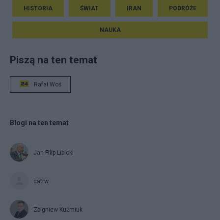
HISTORIA
ŚWIAT
IRAN
PODRÓŻE
NAUKA
Piszą na ten temat
Rafał Woś
Blogi na ten temat
Jan Filip Libicki
catrw
Zbigniew Kuźmiuk