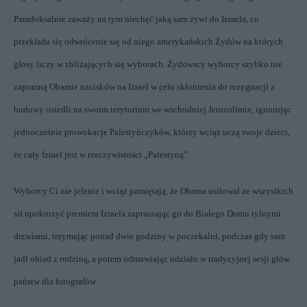
Paradoksalnie zaważy na tym niechęć jaką sam żywi do Izraela, co
przekłada się odwrócenie się od niego amerykańskich Żydów na których
głosy liczy w zbliżających się wyborach. Żydowscy wyborcy szybko nie
zapomną Obamie nacisków na Izrael w celu skłonienia do rezygnacji z
budowy osiedli na swoim terytorium we wschodniej Jerozolimie, ignorując
jednocześnie prowokacje Palestyńczyków, którzy wciąż uczą swoje dzieci,
że cały Izrael jest w rzeczywistości „Palestyną”.
Wyborcy Ci nie jelenie i wciąż pamiętają, że Obama usiłował ze wszystkich
sił upokorzyć premiera Izraela zapraszając go do Białego Domu tylnymi
drzwiami, trzymając ponad dwie godziny w poczekalni, podczas gdy sam
jadł obiad z rodziną, a potem odmawiając udziału w tradycyjnej sesji głów
państw dla fotografów.