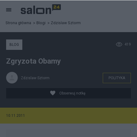
Strona główna
Blogi
Zdzislaw Sztorm
419
BLOG
Zgryzota Obamy
Zdzislaw Sztorm
POLITYKA
Obserwuj notkę
10.11.2011