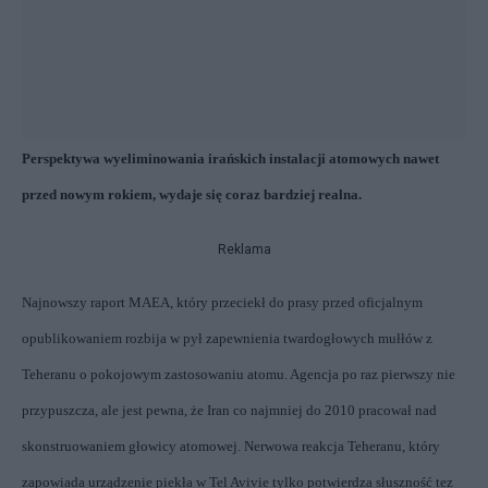
Perspektywa wyeliminowania irańskich instalacji atomowych nawet
przed nowym rokiem, wydaje się coraz bardziej realna.
Reklama
Najnowszy raport MAEA, który przeciekł do prasy przed oficjalnym
opublikowaniem rozbija w pył zapewnienia twardogłowych mułłów z
Teheranu o pokojowym zastosowaniu atomu. Agencja po raz pierwszy nie
przypuszcza, ale jest pewna, że Iran co najmniej do 2010 pracował nad
skonstruowaniem głowicy atomowej. Nerwowa reakcja Teheranu, który
zapowiada urządzenie piekła w Tel Avivie tylko potwierdza słuszność tez