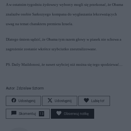
A w ostatnim tygodniu żydowscy wyborcy mogli się przekonać, że Obama
znalazł
w osobie Sarkozyego
kompana do wygłaszania lekceważących
uwag na temat charakteru premiera Izraela.
Dlatego śmiem sądzić, że Obama tym razem głowy w piasek nie schowa a
zagrożenie zostanie wkrótce szybciutko zneutralizowane.
PS.
Daily Mail
donosi, że nawet szybciej niż można się tego spodziewać....
Autor: Zdzislaw Sztorm
Udostępnij
Udostępnij
Lubię to!
Skomentuj
13
Obserwuj notkę