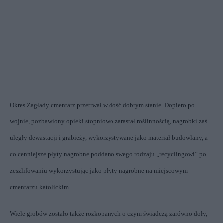
Okres Zagłady cmentarz przetrwał w dość dobrym stanie. Dopiero po
wojnie, pozbawiony opieki stopniowo zarastał roślinnością, nagrobki zaś
uległy dewastacji i grabieży, wykorzystywane jako materiał budowlany, a
co cenniejsze płyty nagrobne poddano swego rodzaju „recyclingowi” po
zeszlifowaniu wykorzystując jako płyty nagrobne na miejscowym
cmentarzu katolickim.
Wiele grobów zostało także rozkopanych o czym świadczą zarówno doły,