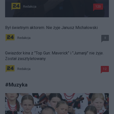
Redakcja
120
Był świetnym aktorem. Nie żyje Janusz Michałowski
Redakcja
8
Gwiazdor kina z "Top Gun: Maverick" i "Jumanji" nie żyje.
Został zasztyletowany
Redakcja
12
#
Muzyka