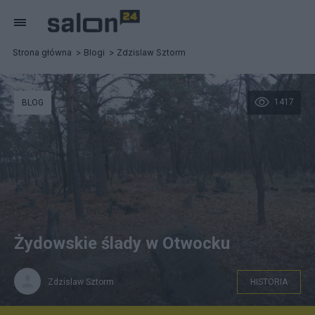
Strona główna
Blogi
Zdzislaw Sztorm
1417
BLOG
Żydowskie ślady w Otwocku
Zdzislaw Sztorm
HISTORIA