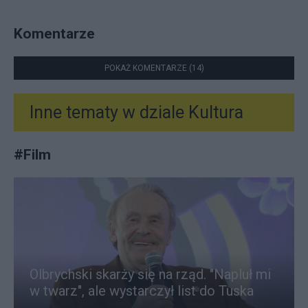
Komentarze
POKAŻ KOMENTARZE (14)
Inne tematy w dziale
Kultura
#
Film
Olbrychski skarży się na rząd. "Napluł mi
w twarz", ale wystarczył list do Tuska