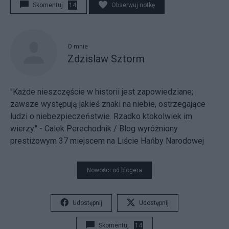
Skomentuj
14
Obserwuj notkę
O mnie
Zdzislaw Sztorm
"Każde nieszczęście w historii jest zapowiedziane;
zawsze występują jakieś znaki na niebie, ostrzegające
ludzi o niebezpieczeństwie. Rzadko ktokolwiek im
wierzy." - Calek Perechodnik / Blog wyróżniony
prestiżowym 37 miejscem na
Liście Hańby Narodowej
Nowości od blogera
Udostępnij
Udostępnij
Skomentuj
14