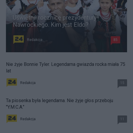
Uświetnił rocznicę prezydentury
Nawrockiego. Kim jest Eldo?
Redakcja
85
Nie żyje Bonnie Tyler. Legendarna gwiazda rocka miała 75
lat
Redakcja
15
Ta piosenka była legendarna. Nie żyje głos przeboju
"Y.M.C.A."
Redakcja
11