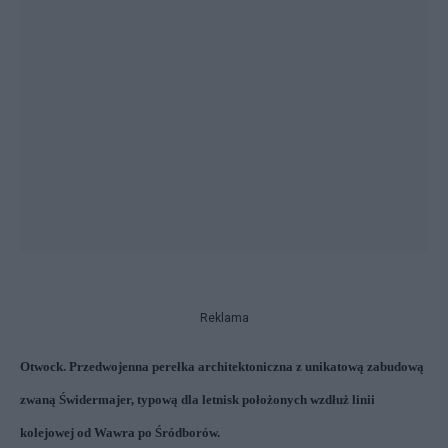
Reklama
Otwock. Przedwojenna perełka architektoniczna z unikatową zabudową
zwaną Świdermajer, typową dla letnisk położonych wzdłuż linii
kolejowej od Wawra po Śródborów.