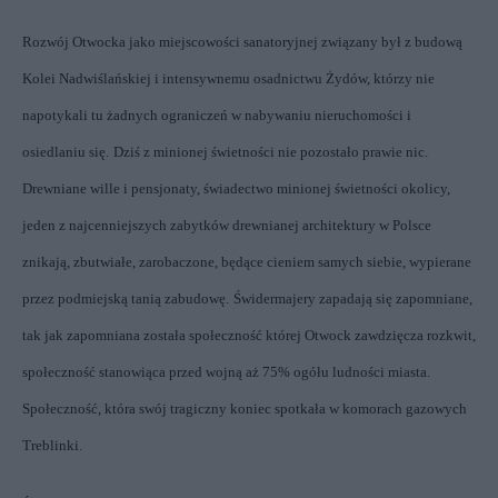
Rozwój Otwocka jako miejscowości sanatoryjnej związany był z budową
Kolei Nadwiślańskiej
i intensywnemu osadnictwu Żydów, którzy nie
napotykali tu żadnych ograniczeń w nabywaniu nieruchomości i
osiedlaniu się.
Dziś z minionej świetności nie pozostało prawie nic.
Drewniane wille i pensjonaty, świadectwo minionej świetności okolicy,
jeden z najcenniejszych zabytków drewnianej architektury w Polsce
znikają, zbutwiałe, zarobaczone, będące cieniem samych siebie, wypierane
przez podmiejską tanią zabudowę.
Świdermajery zapadają się zapomniane,
tak jak zapomniana została społeczność której Otwock zawdzięcza rozkwit,
społeczność stanowiąca przed wojną aż 75% ogółu ludności miasta.
Społeczność, która swój tragiczny koniec spotkała w komorach gazowych
Treblinki.