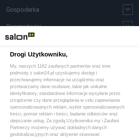
Gospodarka
Rozmaitości
Technologie
Drogi Użytkowniku,
Sport
My, naszych 1162 zaufanych partnerów oraz inne
podmioty z salon24.pl uzyskujemy dostęp i
Społeczeństwo
przechowujemy informacje na urządzeniu oraz
przetwarzamy dane osobowe, takie jak unikalne
Kultura
identyfikatory, standardowe informacje wysyłane przez
urządzenie czy dane przeglądania w celu zapewniania
spersonalizowanych reklam, wybór spersonalizowanych
treści, pomiar reklam i treści, badanie odbiorców oraz
ulepszanie usług. Za zgodą Użytkownika my i Zaufani
X
Facebook
Instagram
Youtube
Partnerzy możemy używać dokładnych danych
geolokalizacyjnych oraz aktywnie skanować