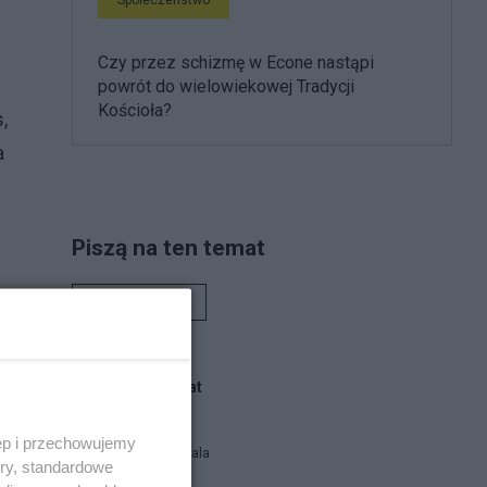
Czy przez schizmę w Econe nastąpi
powrót do wielowiekowej Tradycji
Kościoła?
,
a
Piszą na ten temat
Rafał Woś
cie
Blogi na ten temat
ęp i przechowujemy
Siukum Balala
ory, standardowe