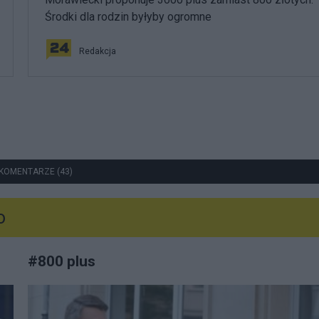
Środki dla rodzin byłyby ogromne
Redakcja
KOMENTARZE (43)
o
#
800 plus