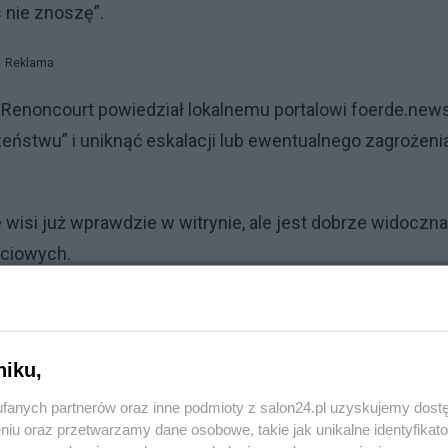
 nie znoszę”.
Reklama
p Renoncourt powiedział lokalnemu portalowi foerde.news
zeństwu” i uniknąć eskalacji lub ewentualnego zagrożeni
wisi już wprawdzie w witrynie, ale jest dobrze widoczna
ściowych.
ina najmroczniejsze karty dziejów Niemiec i w tym mieś
z Flensburga Fabian Geyer.
niku,
wymaga interwencji – oświadczył pełnomocnik
fanych partnerów oraz inne podmioty z salon24.pl uzyskujemy dost
x Klein.
niu oraz przetwarzamy dane osobowe, takie jak unikalne identyfikat