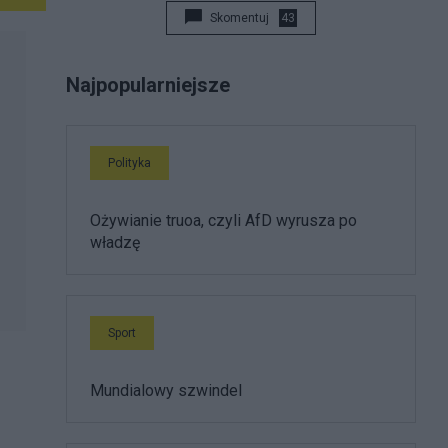
Skomentuj
43
Najpopularniejsze
Polityka
Ożywianie truoa, czyli AfD wyrusza po
władzę
Sport
Mundialowy szwindel