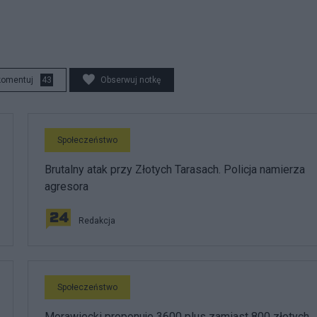
komentuj
43
Obserwuj notkę
Społeczeństwo
Brutalny atak przy Złotych Tarasach. Policja namierza
agresora
Redakcja
Społeczeństwo
Morawiecki proponuje 3600 plus zamiast 800 złotych.