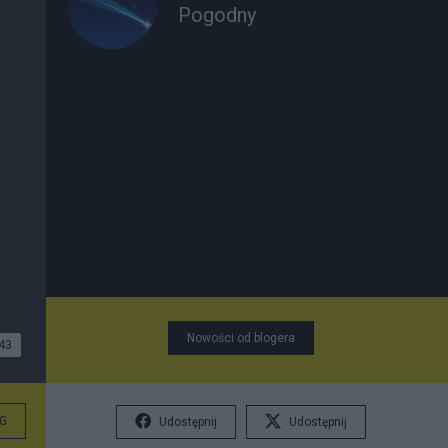
Pogodny
Nowości od blogera
43
G
Udostępnij
Udostępnij