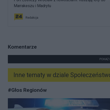
Marrakeszu i Madrytu
Redakcja
Komentarze
POKAŻ 
Inne tematy w dziale
Społeczeństw
#
Głos Regionów