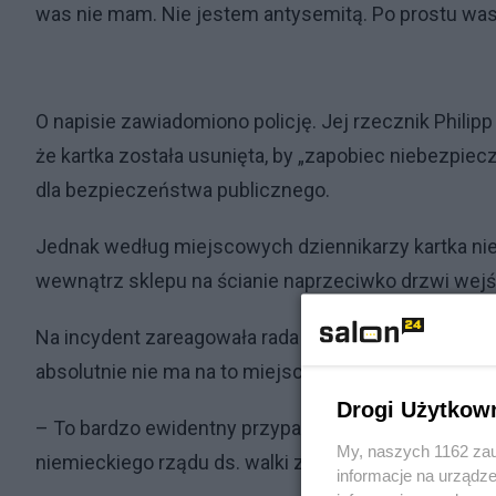
was nie mam. Nie jestem antysemitą. Po prostu was
O napisie zawiadomiono policję. Jej rzecznik Philip
że kartka została usunięta, by „zapobiec niebezpiec
dla bezpieczeństwa publicznego.
Jednak według miejscowych dziennikarzy kartka nie 
wewnątrz sklepu na ścianie naprzeciwko drzwi wej
Na incydent zareagowała rada miasta. – To przypom
absolutnie nie ma na to miejsca – oznajmił burmistr
Drogi Użytkow
– To bardzo ewidentny przypadek antysemityzmu i 
My, naszych 1162 zau
niemieckiego rządu ds. walki z antysemityzmem Feli
informacje na urządze