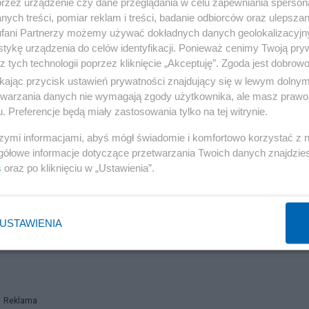
przez urządzenie czy dane przeglądania w celu zapewniania sperson
Reklama
ych treści, pomiar reklam i treści, badanie odbiorców oraz ulepszan
fani Partnerzy możemy używać dokładnych danych geolokalizacyjn
olenie, że właścicielowi sklepu postawiono już zarzuty. 
tykę urządzenia do celów identyfikacji. Ponieważ cenimy Twoją pry
z tych technologii poprzez kliknięcie „Akceptuję”. Zgoda jest dobro
, występuje przeciw wszystkiemu, na czym opiera się na
ikając przycisk ustawień prywatności znajdujący się w lewym dolny
etwarzania danych nie wymagają zgody użytkownika, ale masz prawo 
. Preferencje będą miały zastosowania tylko na tej witrynie.
do jego własności? Oczywiście. Jego sklep, jego pienią
szymi informacjami, abyś mógł świadomie i komfortowo korzystać z
rowadzący sklep obok), albo zarobi, ale to on ryzykuje.
gółowe informacje dotyczące przetwarzania Twoich danych znajdzi
, bo wtedy to już jest faszyzm, nazizm, dyskryminacja 
s
oraz po kliknięciu w „Ustawienia”.
dzimy to bardzo dobrze w Palestynie – państwo żydowskie
 Palestyńczyków, a teraz przeszło płynnie do ludobójst
USTAWIENIA
Reklama