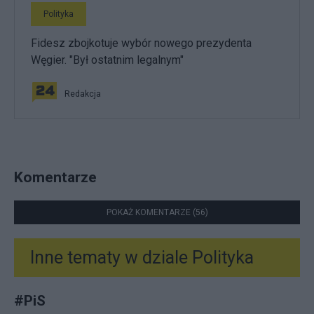
Polityka
Fidesz zbojkotuje wybór nowego prezydenta
Węgier. "Był ostatnim legalnym"
Redakcja
Komentarze
POKAŻ KOMENTARZE (56)
Inne tematy w dziale
Polityka
#
PiS