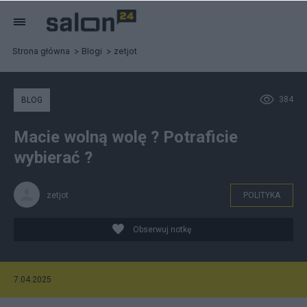
Strona główna
Blogi
zetjot
384
BLOG
Macie wolną wolę ? Potraficie
wybierać ?
zetjot
POLITYKA
Obserwuj notkę
7.04.2025