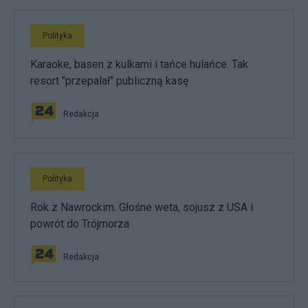
Polityka
Karaoke, basen z kulkami i tańce hulańce. Tak
resort "przepalał" publiczną kasę
Redakcja
Polityka
Rok z Nawrockim. Głośne weta, sojusz z USA i
powrót do Trójmorza
Redakcja