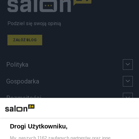
Podziel się swoją opinią
ZAŁÓŻ BLOG
Polityka
Gospodarka
Rozmaitości
Technologie
Drogi Użytkowniku,
Sport
My, naszych 1162 zaufanych partnerów oraz inne