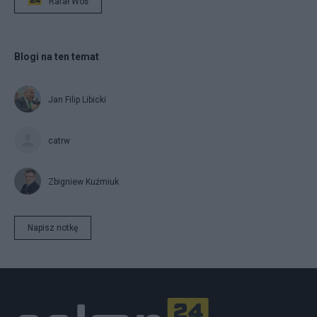
Rafał Woś
Blogi na ten temat
Jan Filip Libicki
catrw
Zbigniew Kuźmiuk
Napisz notkę