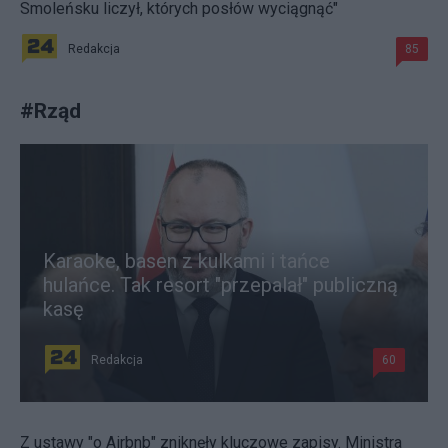
Smoleńsku liczył, których posłów wyciągnąć"
Redakcja
85
#
Rząd
Karaoke, basen z kulkami i tańce
hulańce. Tak resort "przepalał" publiczną
kasę
Redakcja
60
Z ustawy "o Airbnb" zniknęły kluczowe zapisy. Ministra