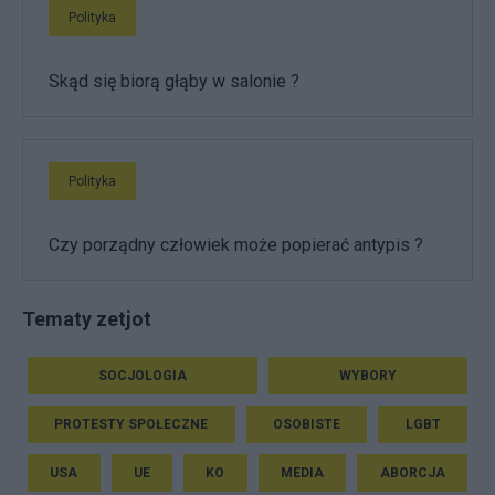
Polityka
Skąd się biorą głąby w salonie ?
Polityka
Czy porządny człowiek może popierać antypis ?
Tematy zetjot
SOCJOLOGIA
WYBORY
PROTESTY SPOŁECZNE
OSOBISTE
LGBT
USA
UE
KO
MEDIA
ABORCJA