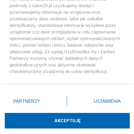
podmioty z salon24.pl uzyskujemy dostęp i
Społeczeństwo
przechowujemy informacje na urządzeniu oraz
przetwarzamy dane osobowe, takie jak unikalne
Kultura
identyfikatory, standardowe informacje wysyłane przez
urządzenie czy dane przeglądania w celu zapewniania
spersonalizowanych reklam, wybór spersonalizowanych
treści, pomiar reklam i treści, badanie odbiorców oraz
ulepszanie usług. Za zgodą Użytkownika my i Zaufani
X
Facebook
Instagram
Youtube
Partnerzy możemy używać dokładnych danych
geolokalizacyjnych oraz aktywnie skanować
charakterystykę urządzenia do celów identyfikacji.
Web Content Media sp. z o. o. © 2022
Ponieważ cenimy Twoją prywatność, prosimy o zgodę na
korzystanie z tych technologii poprzez kliknięcie
„Akceptuję”. Zgoda jest dobrowolna i zawsze możesz ją
Pomoc
O nas
Praca
Reklama
Kontakt
zmienić/wycofać klikając przycisk ustawień prywatności
PARTNERZY
USTAWIENIA
znajdujący się w lewym dolnym rogu strony
. Niektóre
rodzaje przetwarzania danych nie wymagają zgody
użytkownika, ale masz prawo sprzeciwić się takiemu
AKCEPTUJĘ
przetwarzaniu. Preferencje będą miały zastosowania tylko
Technologię dostarcza:
W3media.pl
na tej witrynie.