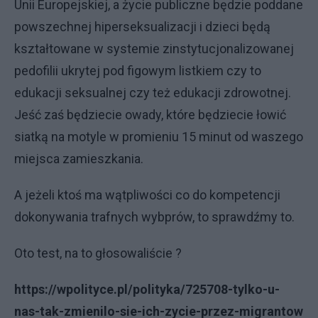
Unii Europejskiej, a życie publiczne będzie poddane
powszechnej hiperseksualizacji i dzieci będą
kształtowane w systemie zinstytucjonalizowanej
pedofilii ukrytej pod figowym listkiem czy to
edukacji seksualnej czy też edukacji zdrowotnej.
Jeść zaś będziecie owady, które będziecie łowić
siatką na motyle w promieniu 15 minut od waszego
miejsca zamieszkania.
A jeżeli ktoś ma wątpliwości co do kompetencji
dokonywania trafnych wybprów, to sprawdźmy to.
Oto test, na to głosowaliście ?
https://wpolityce.pl/polityka/725708-tylko-u-
nas-tak-zmienilo-sie-ich-zycie-przez-migrantow