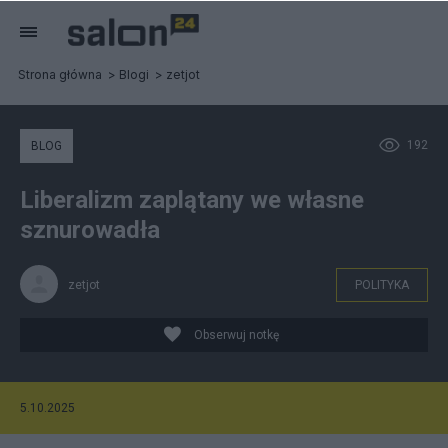
Strona główna
Blogi
zetjot
192
BLOG
Liberalizm zaplątany we własne
sznurowadła
zetjot
POLITYKA
Obserwuj notkę
5.10.2025