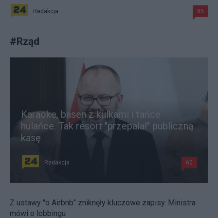
Redakcja
85
#
Rząd
Karaoke, basen z kulkami i tańce
hulańce. Tak resort "przepalał" publiczną
kasę
Redakcja
60
Z ustawy "o Airbnb" zniknęły kluczowe zapisy. Ministra
mówi o lobbingu