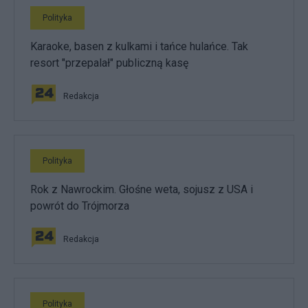
Polityka
Karaoke, basen z kulkami i tańce hulańce. Tak
resort "przepalał" publiczną kasę
Redakcja
Polityka
Rok z Nawrockim. Głośne weta, sojusz z USA i
powrót do Trójmorza
Redakcja
Polityka