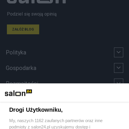
Podziel się swoją opinią
ZAŁÓŻ BLOG
Polityka
Gospodarka
Rozmaitości
Technologie
Drogi Użytkowniku,
Sport
My, naszych 1162 zaufanych partnerów oraz inne
podmioty z salon24.pl uzyskujemy dostęp i