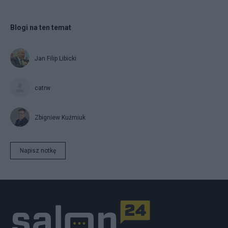
Blogi na ten temat
Jan Filip Libicki
catrw
Zbigniew Kuźmiuk
Napisz notkę