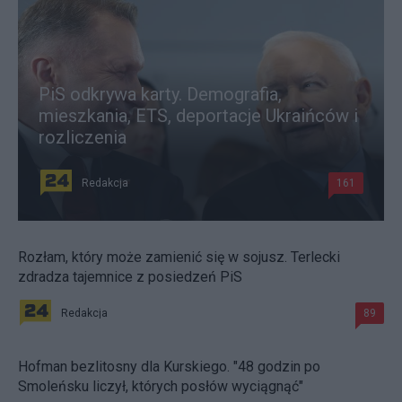
PiS odkrywa karty. Demografia,
mieszkania, ETS, deportacje Ukraińców i
rozliczenia
Redakcja
161
Rozłam, który może zamienić się w sojusz. Terlecki
zdradza tajemnice z posiedzeń PiS
Redakcja
89
Hofman bezlitosny dla Kurskiego. "48 godzin po
Smoleńsku liczył, których posłów wyciągnąć"