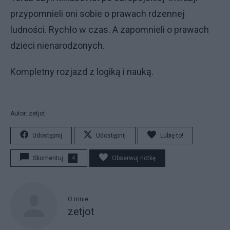
przypomnieli oni sobie o prawach rdzennej
ludności. Rychło w czas. A zapomnieli o prawach
dzieci nienarodzonych.
Kompletny rozjazd z logiką i nauką.
Autor: zetjot
Udostępnij
Udostępnij
Lubię to!
Skomentuj
4
Obserwuj notkę
O mnie
zetjot