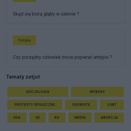
Skąd się biorą głąby w salonie ?
Polityka
Czy porządny człowiek może popierać antypis ?
Tematy zetjot
SOCJOLOGIA
WYBORY
PROTESTY SPOŁECZNE
OSOBISTE
LGBT
USA
UE
KO
MEDIA
ABORCJA