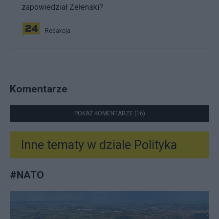
zapowiedział Zełenski?
Redakcja
Komentarze
POKAŻ KOMENTARZE (16)
Inne tematy w dziale
Polityka
#
NATO