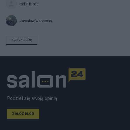
Rafał Broda
Jarosław Warzecha
Napisz notkę
Podziel się swoją opinią
ZAŁÓŻ BLOG