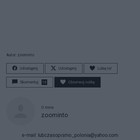
Autor: zoominto
Udostępnij
Udostępnij
Lubię to!
Skomentuj
16
Obserwuj notkę
O mnie
zoominto
e-mail: lubczasopismo_polonia@yahoo.com