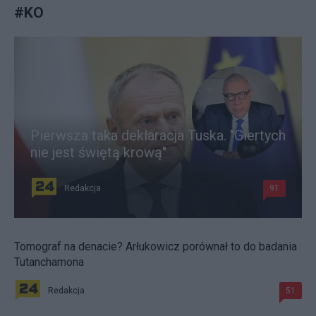
#
KO
Pierwsza taka deklaracja Tuska. "Giertych
nie jest świętą krową"
Redakcja
91
Tomograf na denacie? Arłukowicz porównał to do badania
Tutanchamona
Redakcja
51