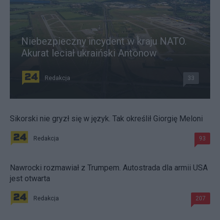
Niebezpieczny incydent w kraju NATO.
Akurat leciał ukraiński Antonow
Redakcja
33
Sikorski nie gryzł się w język. Tak określił Giorgię Meloni
Redakcja
93
Nawrocki rozmawiał z Trumpem. Autostrada dla armii USA
jest otwarta
Redakcja
207