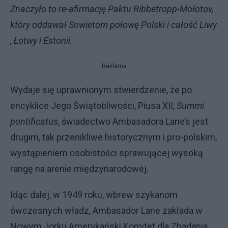
Znaczyło to re-afirmację Paktu Ribbetropp-Mołotov,
który oddawał Sowietom połowę Polski i całość Liwy
, Łotwy i Estonii.
Reklama
Wydaje się uprawnionym stwierdzenie, że po
encyklice Jego Świątobliwości, Piusa XII,
Summi
pontificatus
, świadectwo Ambasadora Lane’s jest
drugim, tak przenikliwe historycznym i pro-polskim,
wystąpieniem osobistości sprawującej wysoką
rangę na arenie międzynarodowej.
Idąc dalej, w 1949 roku, wbrew szykanom
ówczesnych władz, Ambasador Lane zakłada w
Nowym Jorku Amerykański Komitet dla Zbadania