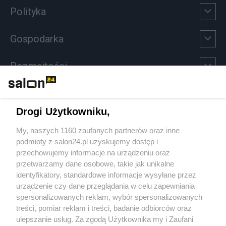
Polityka
Gospodarka
Rozmaitości
Technologie
Drogi Użytkowniku,
Sport
My, naszych 1160 zaufanych partnerów oraz inne
podmioty z salon24.pl uzyskujemy dostęp i
Społeczeństwo
przechowujemy informacje na urządzeniu oraz
przetwarzamy dane osobowe, takie jak unikalne
Kultura
identyfikatory, standardowe informacje wysyłane przez
urządzenie czy dane przeglądania w celu zapewniania
spersonalizowanych reklam, wybór spersonalizowanych
treści, pomiar reklam i treści, badanie odbiorców oraz
ulepszanie usług. Za zgodą Użytkownika my i Zaufani
X
Facebook
Instagram
Youtube