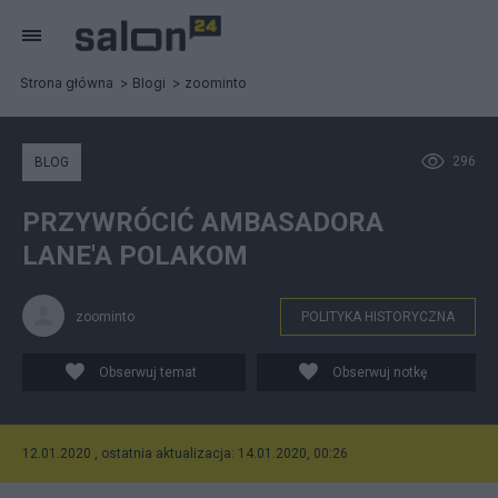
Strona główna
Blogi
zoominto
296
BLOG
PRZYWRÓCIĆ AMBASADORA
LANE'A POLAKOM
zoominto
POLITYKA HISTORYCZNA
Obserwuj temat
Obserwuj notkę
12.01.2020 , ostatnia aktualizacja: 14.01.2020, 00:26