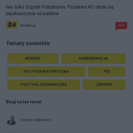
Nie tylko Szpital Południowy. Posłanka KO wbiła się
błyskawicznie na badania
Redakcja
100
Tematy zoominto
WYBORY
KONFEDERACJA
POLITYKA HISTORYCZNA
PIS
POLITYKA ZAGRANICZNA
ZDROWIE
Blogi na ten temat
Tomasz Sakiewicz