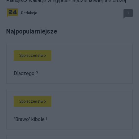
Planujesz wakacje w Egipcie? Będzie łatwiej, ale drożej
Redakcja
1
Najpopularniejsze
Społeczeństwo
Dlaczego ?
Społeczeństwo
"Brawo" kibole !