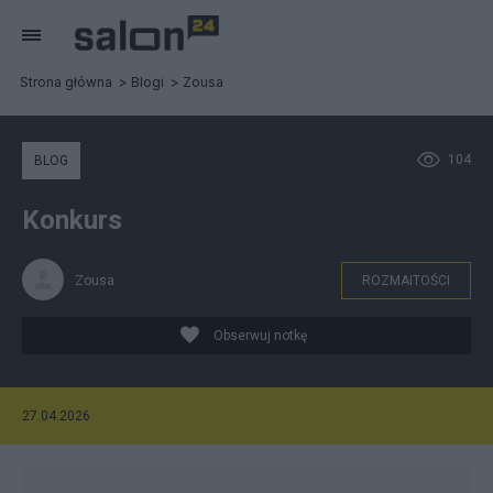
Strona główna
Blogi
Zousa
104
BLOG
Konkurs
Zousa
ROZMAITOŚCI
Obserwuj notkę
27.04.2026