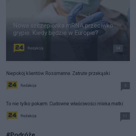
Nowa szczepionka mRNA przeciwko
grypie. Kiedy będzie w Europie?
Redakcja
34
Niepokój klientów Rossmanna. Zatrute przekąski
Redakcja
5
To nie tylko pokarm. Cudowne właściwości mleka matki
Redakcja
11
#
Podróże