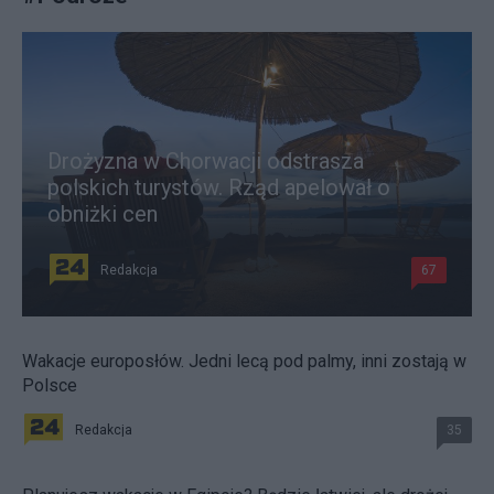
Drożyzna w Chorwacji odstrasza
polskich turystów. Rząd apelował o
obniżki cen
Redakcja
67
Wakacje europosłów. Jedni lecą pod palmy, inni zostają w
Polsce
Redakcja
35