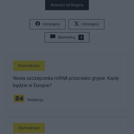
Nowości od blogera
Udostępnij
Udostępnij
Skomentuj
4
Rozmaitości
Nowa szczepionka mRNA przeciwko grypie. Kiedy
będzie w Europie?
Redakcja
Rozmaitości