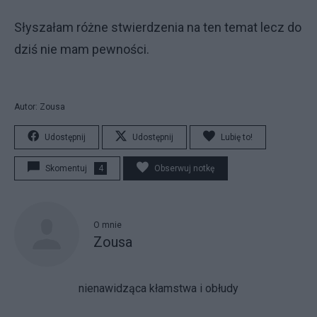
Słyszałam różne stwierdzenia na ten temat lecz do
dziś nie mam pewności.
Autor: Zousa
Udostępnij
Udostępnij
Lubię to!
Skomentuj
4
Obserwuj notkę
O mnie
Zousa
nienawidząca kłamstwa i obłudy