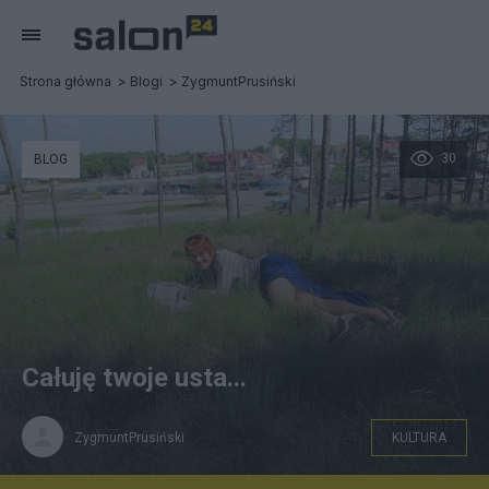
Strona główna
Blogi
ZygmuntPrusiński
30
BLOG
Całuję twoje usta...
ZygmuntPrusiński
KULTURA
Ewa Prusińska - Kolasińska