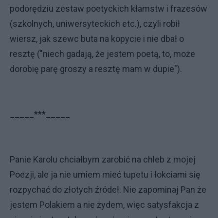
podorędziu zestaw poetyckich kłamstw i frazesów
(szkolnych, uniwersyteckich etc.), czyli robił
wiersz, jak szewc buta na kopycie i nie dbał o
resztę ("niech gadają, że jestem poetą, to, może
dorobię parę groszy a resztę mam w dupie").
_____***_____
Panie Karolu chciałbym zarobić na chleb z mojej
Poezji, ale ja nie umiem mieć tupetu i łokciami się
rozpychać do złotych źródeł. Nie zapominaj Pan że
jestem Polakiem a nie żydem, więc satysfakcja z