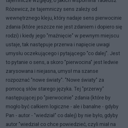
tajemnicze względy, o jakich wspomina Tadeusz
Różewicz, że tajemniczy sens zależy od
wewnętrznego kleju, który nadaje sens pierwocinie
zdania (które jeszcze nie jest zdaniem i dopiero się
rodzi) i kiedy jego "maźnięcie" w pewnym miejscu
ustaje, tak następuje przerwa i napięcie uwagi
umysłu oczekującego i pytającego "co dalej". Jest
to pytanie o sens, a skoro "pierwocina" jest ledwie
zarysowana i niejasna, umysł ma szanse
rozpoznać "nowe światy". "Nowe światy" za
pomocą słów starego języka. Tej "przerwy"
następującej po "pierwocinie" zdania (które by
mogło być całkiem logiczne - ale i banalne - gdyby
Pan - autor - "wiedział" co dalej) by nie było, gdyby
autor "wiedział co chce powiedzieć, czyli miał na