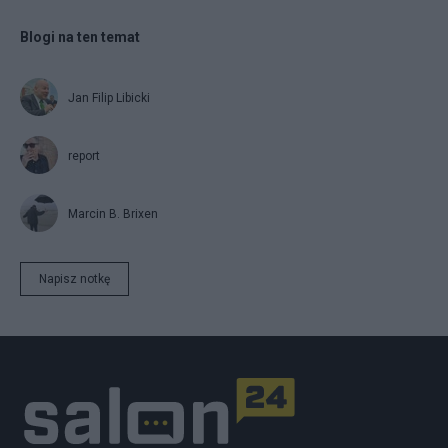
Blogi na ten temat
Jan Filip Libicki
report
Marcin B. Brixen
Napisz notkę