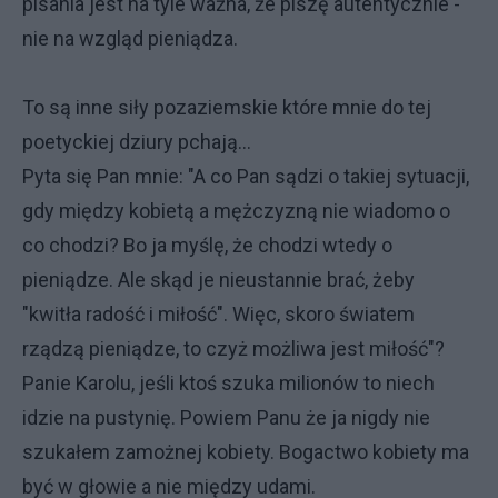
pisania jest na tyle ważna, że piszę autentycznie -
nie na wzgląd pieniądza.
To są inne siły pozaziemskie które mnie do tej
poetyckiej dziury pchają...
Pyta się Pan mnie: "A co Pan sądzi o takiej sytuacji,
gdy między kobietą a mężczyzną nie wiadomo o
co chodzi? Bo ja myślę, że chodzi wtedy o
pieniądze. Ale skąd je nieustannie brać, żeby
"kwitła radość i miłość". Więc, skoro światem
rządzą pieniądze, to czyż możliwa jest miłość"?
Panie Karolu, jeśli ktoś szuka milionów to niech
idzie na pustynię. Powiem Panu że ja nigdy nie
szukałem zamożnej kobiety. Bogactwo kobiety ma
być w głowie a nie między udami.