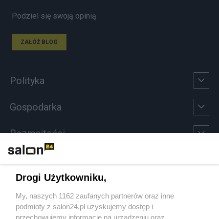
Podziel się swoją opinią
ZAŁÓŻ BLOG
Polityka
Gospodarka
Rozmaitości
Technologie
Drogi Użytkowniku,
Sport
My, naszych 1162 zaufanych partnerów oraz inne
podmioty z salon24.pl uzyskujemy dostęp i
Społeczeństwo
przechowujemy informacje na urządzeniu oraz