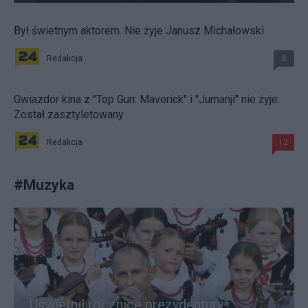
Był świetnym aktorem. Nie żyje Janusz Michałowski
Redakcja
8
Gwiazdor kina z "Top Gun: Maverick" i "Jumanji" nie żyje.
Został zasztyletowany
Redakcja
12
#
Muzyka
Uświetnił rocznicę prezydentury