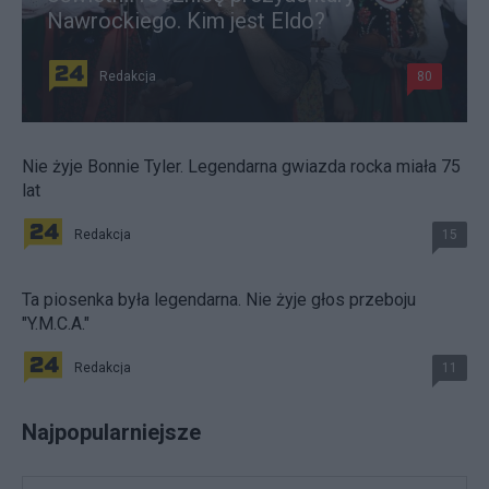
Nawrockiego. Kim jest Eldo?
Redakcja
80
Nie żyje Bonnie Tyler. Legendarna gwiazda rocka miała 75
lat
Redakcja
15
Ta piosenka była legendarna. Nie żyje głos przeboju
"Y.M.C.A."
Redakcja
11
Najpopularniejsze