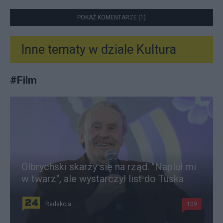
POKAŻ KOMENTARZE (1)
Inne tematy w dziale
Kultura
#
Film
Olbrychski skarży się na rząd. "Napluł mi
w twarz", ale wystarczył list do Tuska
Redakcja
109