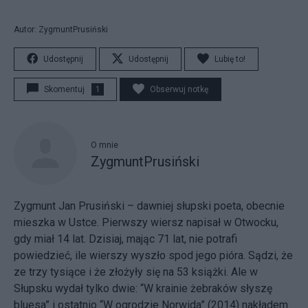
Autor: ZygmuntPrusiński
Udostępnij
Udostępnij
Lubię to!
Skomentuj
1
Obserwuj notkę
O mnie
ZygmuntPrusiński
Zygmunt Jan Prusiński – dawniej słupski poeta, obecnie
mieszka w Ustce. Pierwszy wiersz napisał w Otwocku,
gdy miał 14 lat. Dzisiaj, mając 71 lat, nie potrafi
powiedzieć, ile wierszy wyszło spod jego pióra. Sądzi, że
ze trzy tysiące i że złożyły się na 53 książki. Ale w
Słupsku wydał tylko dwie: “W krainie żebraków słyszę
bluesa” i ostatnio “W ogrodzie Norwida” (2014) nakładem