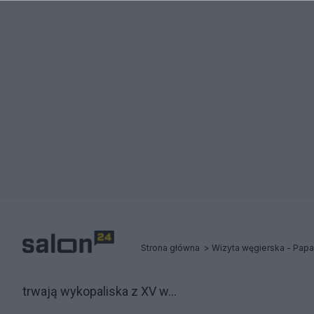
Strona główna
Wizyta węgierska - Papa
trwają wykopaliska z XV w...