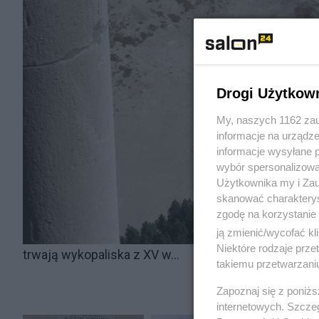
Drogi Użytkow
My, naszych 1162 zau
informacje na urządze
informacje wysyłane 
wybór spersonalizowan
Użytkownika my i Zau
skanować charakterys
zgodę na korzystanie 
ją zmienić/wycofać kl
Niektóre rodzaje prz
trwają wykopaliska z XV w...
takiemu przetwarzaniu
Zapoznaj się z poniż
internetowych. Szcze