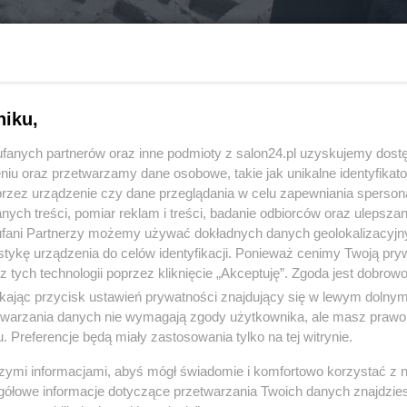
niku,
fanych partnerów oraz inne podmioty z salon24.pl uzyskujemy dost
niu oraz przetwarzamy dane osobowe, takie jak unikalne identyfikat
przez urządzenie czy dane przeglądania w celu zapewniania sperson
ych treści, pomiar reklam i treści, badanie odbiorców oraz ulepszan
fani Partnerzy możemy używać dokładnych danych geolokalizacyjn
tykę urządzenia do celów identyfikacji. Ponieważ cenimy Twoją pry
z tych technologii poprzez kliknięcie „Akceptuję”. Zgoda jest dobro
ikając przycisk ustawień prywatności znajdujący się w lewym dolny
etwarzania danych nie wymagają zgody użytkownika, ale masz prawo 
. Preferencje będą miały zastosowania tylko na tej witrynie.
13 z 28
POPRZEDNIE
NASTĘPN
szymi informacjami, abyś mógł świadomie i komfortowo korzystać z
gółowe informacje dotyczące przetwarzania Twoich danych znajdzi