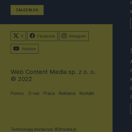
ZAŁÓŻ BLOG
X
Facebook
Instagram
Youtube
Web Content Media sp. z o. o.
© 2022
Pomoc
O nas
Praca
Reklama
Kontakt
Technologię dostarcza:
W3media.pl