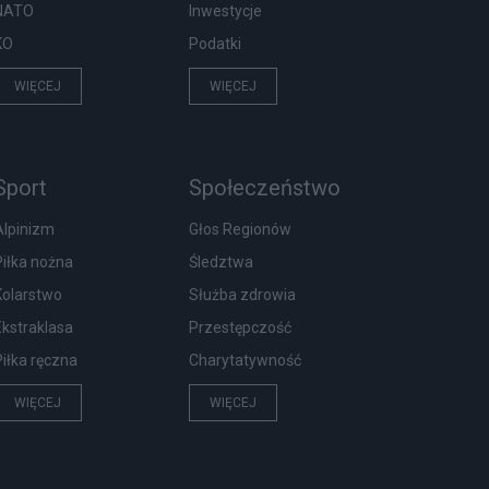
NATO
Inwestycje
KO
Podatki
WIĘCEJ
WIĘCEJ
Sport
Społeczeństwo
Alpinizm
Głos Regionów
Piłka nożna
Śledztwa
Kolarstwo
Służba zdrowia
Ekstraklasa
Przestępczość
Piłka ręczna
Charytatywność
WIĘCEJ
WIĘCEJ