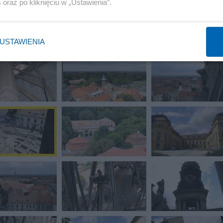
s
oraz po kliknięciu w „Ustawienia”.
USTAWIENIA