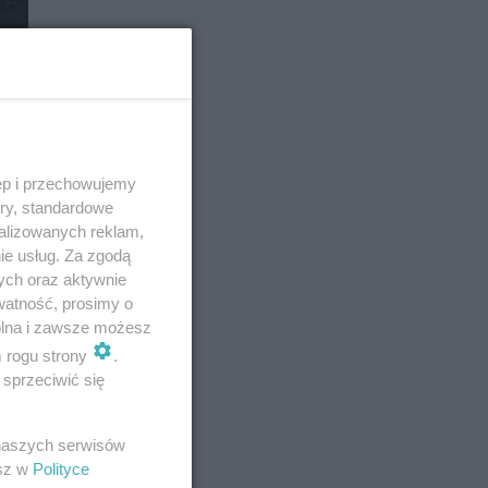
ęp i przechowujemy
ory, standardowe
alizowanych reklam,
ie usług. Za zgodą
ych oraz aktywnie
watność, prosimy o
wolna i zawsze możesz
m rogu strony
.
sprzeciwić się
E
 naszych serwisów
esz w
Polityce