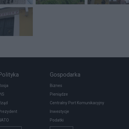
Polityka
Gospodarka
Rosja
Biznes
PiS
Pieniądze
Rząd
Centralny Port Komunikacyjny
Prezydent
Inwestycje
NATO
Podatki