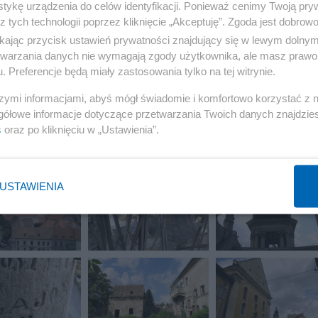
tykę urządzenia do celów identyfikacji. Ponieważ cenimy Twoją pry
z tych technologii poprzez kliknięcie „Akceptuję”. Zgoda jest dobro
ikając przycisk ustawień prywatności znajdujący się w lewym dolny
etwarzania danych nie wymagają zgody użytkownika, ale masz prawo 
. Preferencje będą miały zastosowania tylko na tej witrynie.
szymi informacjami, abyś mógł świadomie i komfortowo korzystać z
gółowe informacje dotyczące przetwarzania Twoich danych znajdzi
s
oraz po kliknięciu w „Ustawienia”.
USTAWIENIA