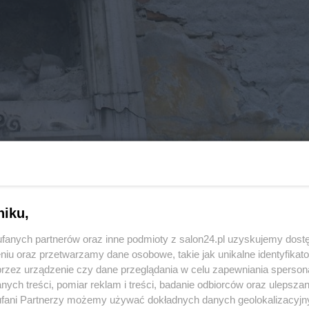
niku,
26 z 28
POPRZEDNIE
NASTĘPN
fanych partnerów oraz inne podmioty z salon24.pl uzyskujemy dost
niu oraz przetwarzamy dane osobowe, takie jak unikalne identyfikat
przez urządzenie czy dane przeglądania w celu zapewniania sperson
ych treści, pomiar reklam i treści, badanie odbiorców oraz ulepszan
fani Partnerzy możemy używać dokładnych danych geolokalizacyjn