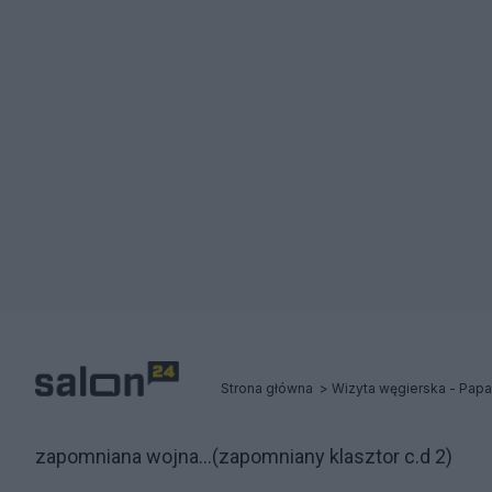
Strona główna
Wizyta węgierska - Papa
zapomniana wojna...(zapomniany klasztor c.d 2)