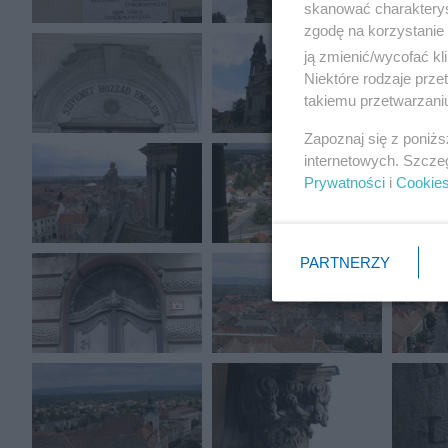
skanować charakterys
zgodę na korzystanie 
ją zmienić/wycofać kl
Niektóre rodzaje prz
takiemu przetwarzaniu
Zapoznaj się z poniż
internetowych. Szcze
Prywatności
i
Cookie
PARTNERZY