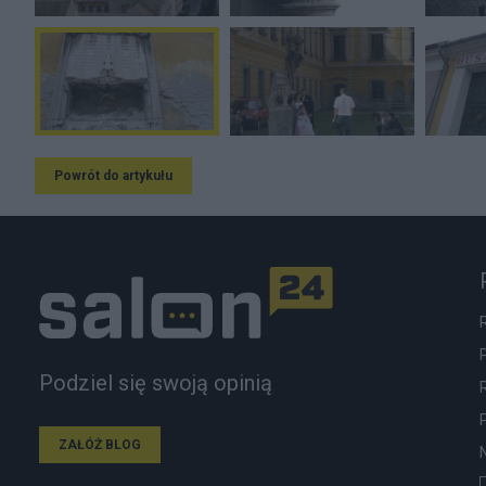
Powrót do artykułu
Podziel się swoją opinią
ZAŁÓŻ BLOG