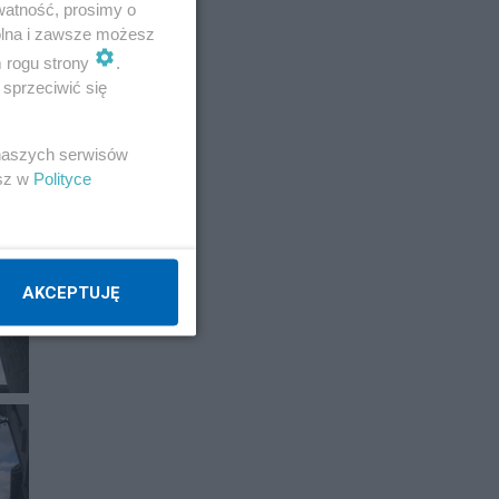
watność, prosimy o
wolna i zawsze możesz
m rogu strony
.
sprzeciwić się
 naszych serwisów
esz w
Polityce
AKCEPTUJĘ