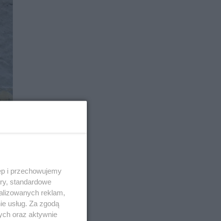
E
ęp i przechowujemy
ory, standardowe
alizowanych reklam,
ie usług. Za zgodą
ych oraz aktywnie