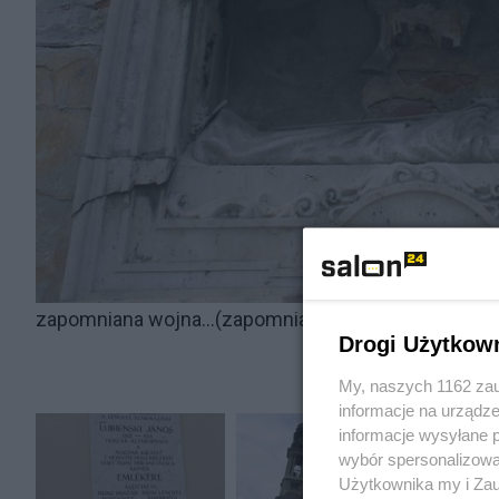
zapomniana wojna...(zapomniany klasztor c.d 2)
Drogi Użytkow
My, naszych 1162 zau
informacje na urządze
informacje wysyłane 
wybór spersonalizowan
Użytkownika my i Zau