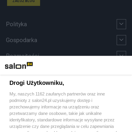
ZAŁÓŻ BLOG
Polityka
Gospodarka
Rozmaitości
Technologie
Drogi Użytkowniku,
Sport
My, naszych 1162 zaufanych partnerów oraz inne
podmioty z salon24.pl uzyskujemy dostęp i
Społeczeństwo
przechowujemy informacje na urządzeniu oraz
przetwarzamy dane osobowe, takie jak unikalne
Kultura
identyfikatory, standardowe informacje wysyłane przez
urządzenie czy dane przeglądania w celu zapewniania