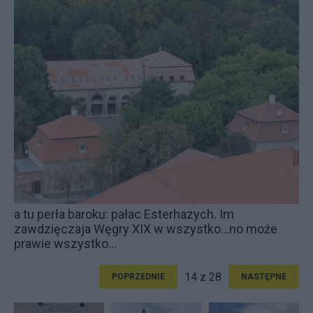
a tu perła baroku: pałac Esterhazych. Im
zawdzięczaja Węgry XIX w wszystko...no może
prawie wszystko...
14 z 28
POPRZEDNIE
NASTĘPNE