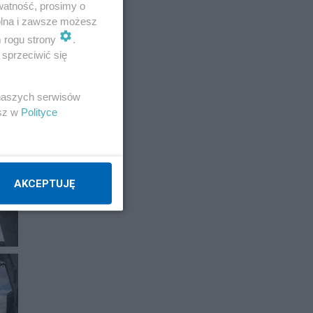
watność, prosimy o
wolna i zawsze możesz
m rogu strony
.
sprzeciwić się
 naszych serwisów
esz w
Polityce
AKCEPTUJĘ