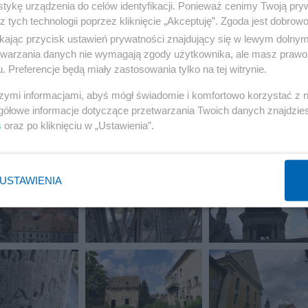
tykę urządzenia do celów identyfikacji. Ponieważ cenimy Twoją pry
z tych technologii poprzez kliknięcie „Akceptuję”. Zgoda jest dobro
ikając przycisk ustawień prywatności znajdujący się w lewym dolny
etwarzania danych nie wymagają zgody użytkownika, ale masz prawo 
. Preferencje będą miały zastosowania tylko na tej witrynie.
szymi informacjami, abyś mógł świadomie i komfortowo korzystać z
gółowe informacje dotyczące przetwarzania Twoich danych znajdzi
s
oraz po kliknięciu w „Ustawienia”.
USTAWIENIA