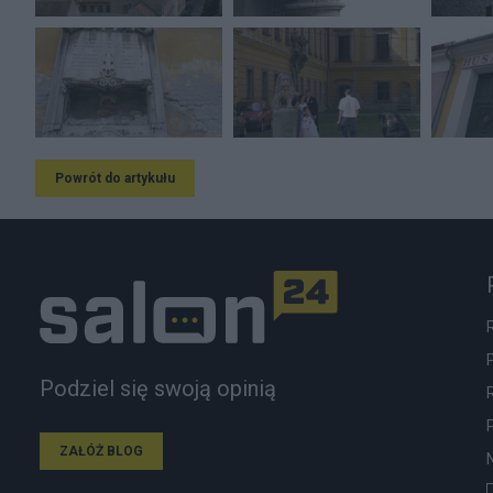
Powrót do artykułu
Podziel się swoją opinią
ZAŁÓŻ BLOG