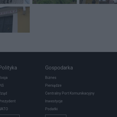
Polityka
Gospodarka
Rosja
Biznes
PiS
Pieniądze
Rząd
Centralny Port Komunikacyjny
Prezydent
Inwestycje
NATO
Podatki