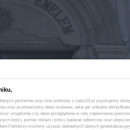
niku,
6 z 28
POPRZEDNIE
NASTĘPN
fanych partnerów oraz inne podmioty z salon24.pl uzyskujemy dost
niu oraz przetwarzamy dane osobowe, takie jak unikalne identyfikat
przez urządzenie czy dane przeglądania w celu zapewniania sperson
ych treści, pomiar reklam i treści, badanie odbiorców oraz ulepszan
fani Partnerzy możemy używać dokładnych danych geolokalizacyjn