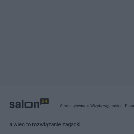
Strona główna
Wizyta węgierska - Papa
a wiec to rozwiązanie zagadki...