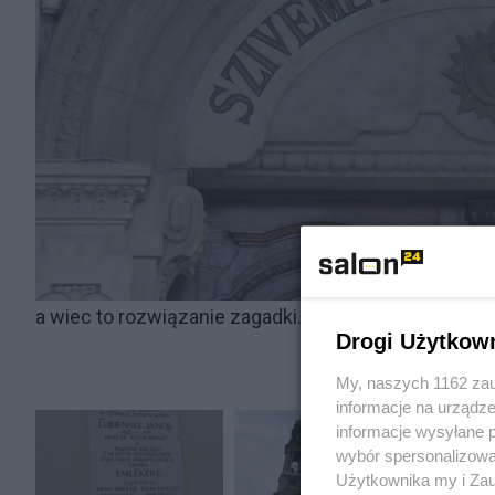
a wiec to rozwiązanie zagadki...
Drogi Użytkow
My, naszych 1162 zau
informacje na urządze
informacje wysyłane 
wybór spersonalizowan
Użytkownika my i Zau