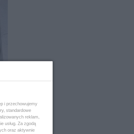
E
ęp i przechowujemy
ory, standardowe
alizowanych reklam,
ie usług. Za zgodą
ych oraz aktywnie