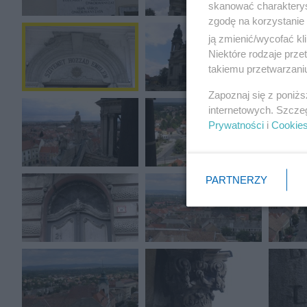
skanować charakterys
zgodę na korzystanie 
ją zmienić/wycofać kl
Niektóre rodzaje prz
takiemu przetwarzaniu
Zapoznaj się z poniż
internetowych. Szcze
Prywatności
i
Cookie
PARTNERZY