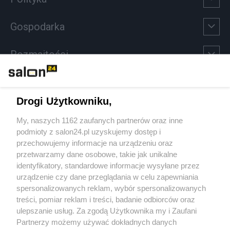
Gospodarka
Rozmaitości
Technologie
Drogi Użytkowniku,
Sport
My, naszych 1162 zaufanych partnerów oraz inne
podmioty z salon24.pl uzyskujemy dostęp i
Społeczeństwo
przechowujemy informacje na urządzeniu oraz
przetwarzamy dane osobowe, takie jak unikalne
Kultura
identyfikatory, standardowe informacje wysyłane przez
urządzenie czy dane przeglądania w celu zapewniania
spersonalizowanych reklam, wybór spersonalizowanych
treści, pomiar reklam i treści, badanie odbiorców oraz
ulepszanie usług. Za zgodą Użytkownika my i Zaufani
X
Facebook
Instagram
Youtube
Partnerzy możemy używać dokładnych danych