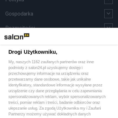
Gospodarka
Rozmaitości
Technologie
Drogi Użytkowniku,
Sport
My, naszych 1162 zaufanych partnerów oraz inne
podmioty z salon24.pl uzyskujemy dostęp i
Społeczeństwo
przechowujemy informacje na urządzeniu oraz
przetwarzamy dane osobowe, takie jak unikalne
Kultura
identyfikatory, standardowe informacje wysyłane przez
urządzenie czy dane przeglądania w celu zapewniania
spersonalizowanych reklam, wybór spersonalizowanych
treści, pomiar reklam i treści, badanie odbiorców oraz
ulepszanie usług. Za zgodą Użytkownika my i Zaufani
X
Facebook
Instagram
Youtube
Partnerzy możemy używać dokładnych danych