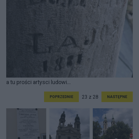
a tu prości artysci ludowi...
23 z 28
POPRZEDNIE
NASTĘPNE