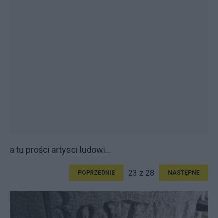
a tu prości artysci ludowi...
23 z 28
POPRZEDNIE
NASTĘPNE