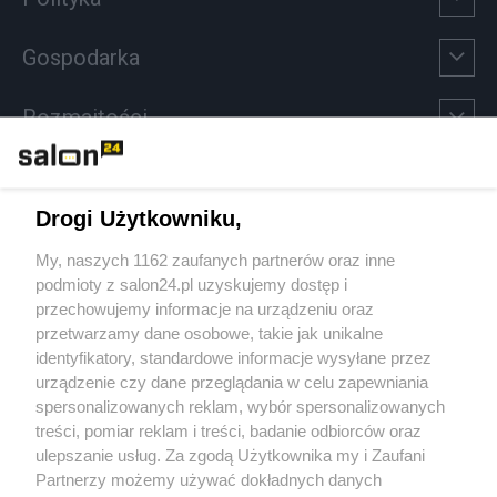
Gospodarka
Rozmaitości
Technologie
Drogi Użytkowniku,
Sport
My, naszych 1162 zaufanych partnerów oraz inne
podmioty z salon24.pl uzyskujemy dostęp i
Społeczeństwo
przechowujemy informacje na urządzeniu oraz
przetwarzamy dane osobowe, takie jak unikalne
Kultura
identyfikatory, standardowe informacje wysyłane przez
urządzenie czy dane przeglądania w celu zapewniania
spersonalizowanych reklam, wybór spersonalizowanych
treści, pomiar reklam i treści, badanie odbiorców oraz
ulepszanie usług. Za zgodą Użytkownika my i Zaufani
X
Facebook
Instagram
Youtube
Partnerzy możemy używać dokładnych danych