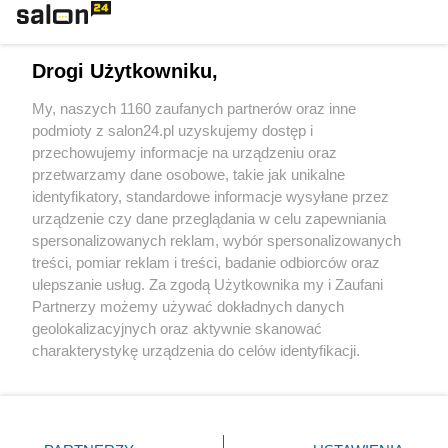
Technologie
Drogi Użytkowniku,
Sport
My, naszych 1160 zaufanych partnerów oraz inne
podmioty z salon24.pl uzyskujemy dostęp i
Społeczeństwo
przechowujemy informacje na urządzeniu oraz
przetwarzamy dane osobowe, takie jak unikalne
Kultura
identyfikatory, standardowe informacje wysyłane przez
urządzenie czy dane przeglądania w celu zapewniania
spersonalizowanych reklam, wybór spersonalizowanych
treści, pomiar reklam i treści, badanie odbiorców oraz
ulepszanie usług. Za zgodą Użytkownika my i Zaufani
X
Facebook
Instagram
Youtube
Partnerzy możemy używać dokładnych danych
geolokalizacyjnych oraz aktywnie skanować
charakterystykę urządzenia do celów identyfikacji.
Web Content Media sp. z o. o. © 2022
Ponieważ cenimy Twoją prywatność, prosimy o zgodę na
korzystanie z tych technologii poprzez kliknięcie
„Akceptuję”. Zgoda jest dobrowolna i zawsze możesz ją
Pomoc
O nas
Praca
Reklama
Kontakt
zmienić/wycofać klikając przycisk ustawień prywatności