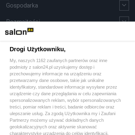
Gospodarka
Rozmaitości
Technologie
Drogi Użytkowniku,
Sport
My, naszych 1162 zaufanych partnerów oraz inne
podmioty z salon24.pl uzyskujemy dostęp i
Społeczeństwo
przechowujemy informacje na urządzeniu oraz
przetwarzamy dane osobowe, takie jak unikalne
Kultura
identyfikatory, standardowe informacje wysyłane przez
urządzenie czy dane przeglądania w celu zapewniania
spersonalizowanych reklam, wybór spersonalizowanych
treści, pomiar reklam i treści, badanie odbiorców oraz
ulepszanie usług. Za zgodą Użytkownika my i Zaufani
X
Facebook
Instagram
Youtube
Partnerzy możemy używać dokładnych danych
geolokalizacyjnych oraz aktywnie skanować
charakterystykę urządzenia do celów identyfikacji.