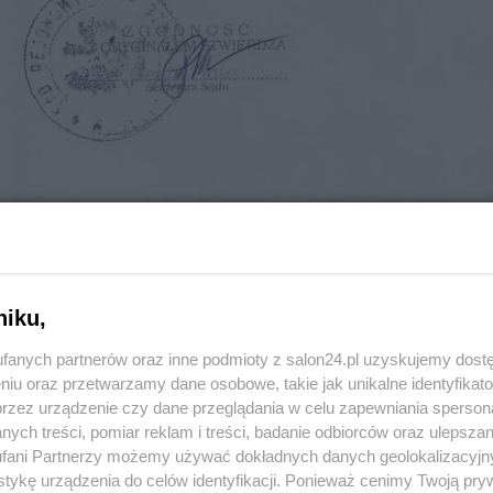
niku,
fanych partnerów oraz inne podmioty z salon24.pl uzyskujemy dost
niu oraz przetwarzamy dane osobowe, takie jak unikalne identyfikat
przez urządzenie czy dane przeglądania w celu zapewniania sperson
45 z
POPRZEDNIE
ych treści, pomiar reklam i treści, badanie odbiorców oraz ulepszan
fani Partnerzy możemy używać dokładnych danych geolokalizacyjn
tykę urządzenia do celów identyfikacji. Ponieważ cenimy Twoją pry