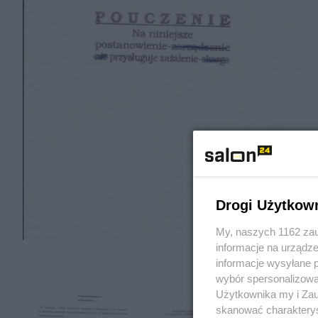
Drogi Użytkow
My, naszych 1162 zau
informacje na urządze
informacje wysyłane 
wybór spersonalizowan
Użytkownika my i Zau
skanować charakterys