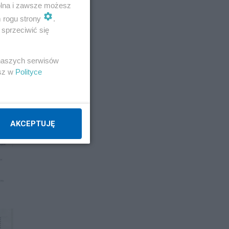
wolna i zawsze możesz
m rogu strony
.
sprzeciwić się
 naszych serwisów
esz w
Polityce
AKCEPTUJĘ