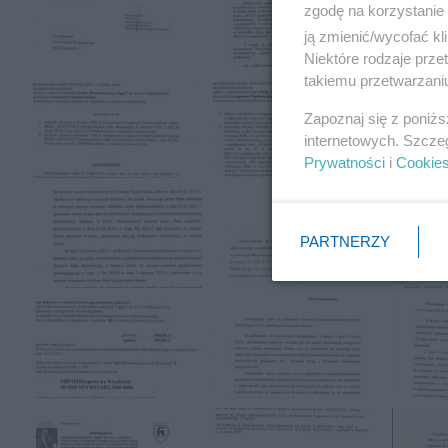
zgodę na korzystanie 
ją zmienić/wycofać kl
Niektóre rodzaje prz
takiemu przetwarzaniu
Zapoznaj się z poniż
internetowych. Szcze
Prywatności
i
Cookie
PARTNERZY