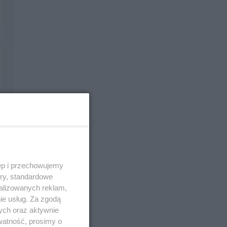
ęp i przechowujemy
ory, standardowe
alizowanych reklam,
 45
ie usług. Za zgodą
ych oraz aktywnie
watność, prosimy o