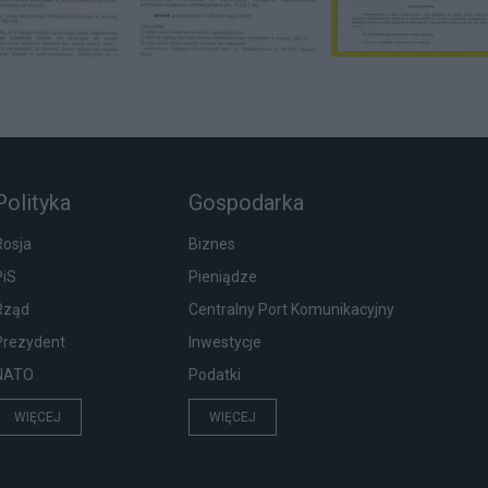
Polityka
Gospodarka
Rosja
Biznes
PiS
Pieniądze
Rząd
Centralny Port Komunikacyjny
Prezydent
Inwestycje
NATO
Podatki
WIĘCEJ
WIĘCEJ