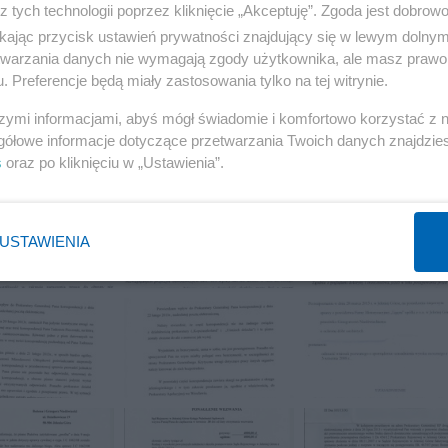
z tych technologii poprzez kliknięcie „Akceptuję”. Zgoda jest dobro
ikając przycisk ustawień prywatności znajdujący się w lewym dolny
etwarzania danych nie wymagają zgody użytkownika, ale masz prawo 
. Preferencje będą miały zastosowania tylko na tej witrynie.
szymi informacjami, abyś mógł świadomie i komfortowo korzystać z
gółowe informacje dotyczące przetwarzania Twoich danych znajdzi
s
oraz po kliknięciu w „Ustawienia”.
USTAWIENIA