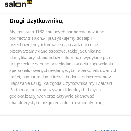
Technologie
Drogi Użytkowniku,
Sport
My, naszych 1162 zaufanych partnerów oraz inne
podmioty z salon24.pl uzyskujemy dostęp i
Społeczeństwo
przechowujemy informacje na urządzeniu oraz
przetwarzamy dane osobowe, takie jak unikalne
Kultura
identyfikatory, standardowe informacje wysyłane przez
urządzenie czy dane przeglądania w celu zapewniania
spersonalizowanych reklam, wybór spersonalizowanych
treści, pomiar reklam i treści, badanie odbiorców oraz
ulepszanie usług. Za zgodą Użytkownika my i Zaufani
X
Facebook
Instagram
Youtube
Partnerzy możemy używać dokładnych danych
geolokalizacyjnych oraz aktywnie skanować
charakterystykę urządzenia do celów identyfikacji.
Web Content Media sp. z o. o. © 2022
Ponieważ cenimy Twoją prywatność, prosimy o zgodę na
korzystanie z tych technologii poprzez kliknięcie
„Akceptuję”. Zgoda jest dobrowolna i zawsze możesz ją
Pomoc
O nas
Praca
Reklama
Kontakt
zmienić/wycofać klikając przycisk ustawień prywatności