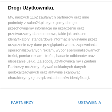
Drogi Użytkowniku,
Sport
My, naszych 1162 zaufanych partnerów oraz inne
podmioty z salon24.pl uzyskujemy dostęp i
Społeczeństwo
przechowujemy informacje na urządzeniu oraz
przetwarzamy dane osobowe, takie jak unikalne
Kultura
identyfikatory, standardowe informacje wysyłane przez
urządzenie czy dane przeglądania w celu zapewniania
spersonalizowanych reklam, wybór spersonalizowanych
treści, pomiar reklam i treści, badanie odbiorców oraz
ulepszanie usług. Za zgodą Użytkownika my i Zaufani
X
Facebook
Instagram
Youtube
Partnerzy możemy używać dokładnych danych
geolokalizacyjnych oraz aktywnie skanować
charakterystykę urządzenia do celów identyfikacji.
Web Content Media sp. z o. o. © 2022
Ponieważ cenimy Twoją prywatność, prosimy o zgodę na
korzystanie z tych technologii poprzez kliknięcie
„Akceptuję”. Zgoda jest dobrowolna i zawsze możesz ją
Pomoc
O nas
Praca
Reklama
Kontakt
zmienić/wycofać klikając przycisk ustawień prywatności
PARTNERZY
USTAWIENIA
znajdujący się w lewym dolnym rogu strony
. Niektóre
rodzaje przetwarzania danych nie wymagają zgody