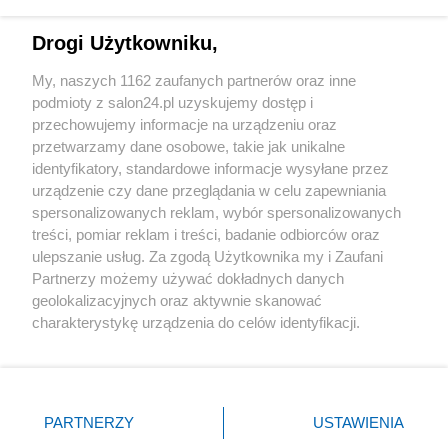
Technologie
Drogi Użytkowniku,
Sport
My, naszych 1162 zaufanych partnerów oraz inne
podmioty z salon24.pl uzyskujemy dostęp i
Społeczeństwo
przechowujemy informacje na urządzeniu oraz
przetwarzamy dane osobowe, takie jak unikalne
Kultura
identyfikatory, standardowe informacje wysyłane przez
urządzenie czy dane przeglądania w celu zapewniania
spersonalizowanych reklam, wybór spersonalizowanych
treści, pomiar reklam i treści, badanie odbiorców oraz
ulepszanie usług. Za zgodą Użytkownika my i Zaufani
X
Facebook
Instagram
Youtube
Partnerzy możemy używać dokładnych danych
geolokalizacyjnych oraz aktywnie skanować
charakterystykę urządzenia do celów identyfikacji.
Web Content Media sp. z o. o. © 2022
Ponieważ cenimy Twoją prywatność, prosimy o zgodę na
korzystanie z tych technologii poprzez kliknięcie
„Akceptuję”. Zgoda jest dobrowolna i zawsze możesz ją
Pomoc
O nas
Praca
Reklama
Kontakt
zmienić/wycofać klikając przycisk ustawień prywatności
PARTNERZY
USTAWIENIA
znajdujący się w lewym dolnym rogu strony
. Niektóre