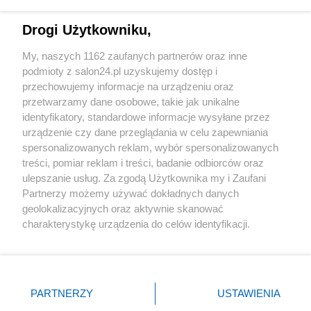
Technologie
Drogi Użytkowniku,
Sport
My, naszych 1162 zaufanych partnerów oraz inne
podmioty z salon24.pl uzyskujemy dostęp i
Społeczeństwo
przechowujemy informacje na urządzeniu oraz
przetwarzamy dane osobowe, takie jak unikalne
Kultura
identyfikatory, standardowe informacje wysyłane przez
urządzenie czy dane przeglądania w celu zapewniania
spersonalizowanych reklam, wybór spersonalizowanych
treści, pomiar reklam i treści, badanie odbiorców oraz
ulepszanie usług. Za zgodą Użytkownika my i Zaufani
X
Facebook
Instagram
Youtube
Partnerzy możemy używać dokładnych danych
geolokalizacyjnych oraz aktywnie skanować
charakterystykę urządzenia do celów identyfikacji.
Web Content Media sp. z o. o. © 2022
Ponieważ cenimy Twoją prywatność, prosimy o zgodę na
korzystanie z tych technologii poprzez kliknięcie
„Akceptuję”. Zgoda jest dobrowolna i zawsze możesz ją
Pomoc
O nas
Praca
Reklama
Kontakt
zmienić/wycofać klikając przycisk ustawień prywatności
PARTNERZY
USTAWIENIA
znajdujący się w lewym dolnym rogu strony
. Niektóre