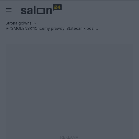
Strona główna
✈ "SMOLEŃSK"!Chcemy prawdy! Statecznik poziomy przyczyną śmierci delegacji?