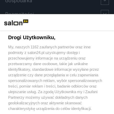
Gospodarka
Rozmaitości
Technologie
Drogi Użytkowniku,
Sport
My, naszych 1162 zaufanych partnerów oraz inne
podmioty z salon24.pl uzyskujemy dostęp i
Społeczeństwo
przechowujemy informacje na urządzeniu oraz
przetwarzamy dane osobowe, takie jak unikalne
Kultura
identyfikatory, standardowe informacje wysyłane przez
urządzenie czy dane przeglądania w celu zapewniania
spersonalizowanych reklam, wybór spersonalizowanych
treści, pomiar reklam i treści, badanie odbiorców oraz
ulepszanie usług. Za zgodą Użytkownika my i Zaufani
X
Facebook
Instagram
Youtube
Partnerzy możemy używać dokładnych danych
geolokalizacyjnych oraz aktywnie skanować
charakterystykę urządzenia do celów identyfikacji.
Ponieważ cenimy Twoją prywatność, prosimy o zgodę na