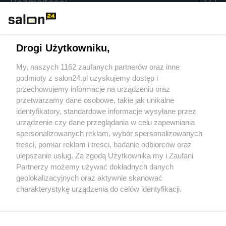
Rozmaitości
Technologie
Drogi Użytkowniku,
Sport
My, naszych 1162 zaufanych partnerów oraz inne
podmioty z salon24.pl uzyskujemy dostęp i
Społeczeństwo
przechowujemy informacje na urządzeniu oraz
przetwarzamy dane osobowe, takie jak unikalne
Kultura
identyfikatory, standardowe informacje wysyłane przez
urządzenie czy dane przeglądania w celu zapewniania
spersonalizowanych reklam, wybór spersonalizowanych
treści, pomiar reklam i treści, badanie odbiorców oraz
ulepszanie usług. Za zgodą Użytkownika my i Zaufani
X
Facebook
Instagram
Youtube
Partnerzy możemy używać dokładnych danych
geolokalizacyjnych oraz aktywnie skanować
charakterystykę urządzenia do celów identyfikacji.
Web Content Media sp. z o. o. © 2022
Ponieważ cenimy Twoją prywatność, prosimy o zgodę na
korzystanie z tych technologii poprzez kliknięcie
„Akceptuję”. Zgoda jest dobrowolna i zawsze możesz ją
Pomoc
O nas
Praca
Reklama
Kontakt