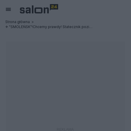
Strona główna
✈ "SMOLEŃSK"!Chcemy prawdy! Statecznik poziomy przyczyną śmierci delegacji?