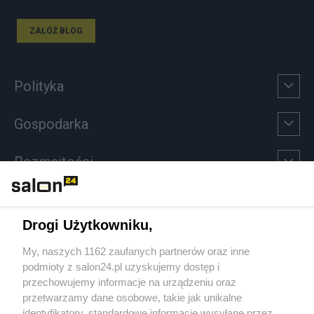
ZAŁÓŻ BLOG
Polityka
Gospodarka
Rozmaitości
Technologie
Drogi Użytkowniku,
Sport
My, naszych 1162 zaufanych partnerów oraz inne
podmioty z salon24.pl uzyskujemy dostęp i
Społeczeństwo
przechowujemy informacje na urządzeniu oraz
przetwarzamy dane osobowe, takie jak unikalne
Kultura
identyfikatory, standardowe informacje wysyłane przez