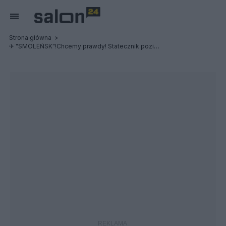
Strona główna
✈ "SMOLEŃSK"!Chcemy prawdy! Statecznik poziomy przyczyną śmierci delegacji?