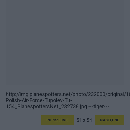
http://img.planespotters.net/photo/232000/original/1
Polish-Air-Force-Tupolev-Tu-
154_PlanespottersNet_232738.jpg ---tiger---
51 z 54
POPRZEDNIE
NASTĘPNE