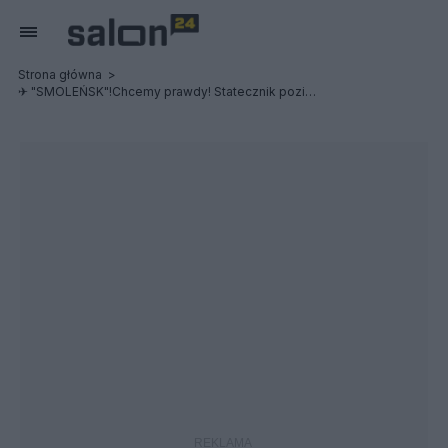
Strona główna
✈ "SMOLEŃSK"!Chcemy prawdy! Statecznik poziomy przyczyną śmierci delegacji?