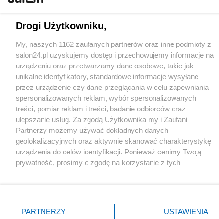
Drogi Użytkowniku,
X
Facebook
Instagram
Youtube
My, naszych 1162 zaufanych partnerów oraz inne podmioty z
salon24.pl uzyskujemy dostęp i przechowujemy informacje na
urządzeniu oraz przetwarzamy dane osobowe, takie jak
Web Content Media sp. z o. o. © 2022
unikalne identyfikatory, standardowe informacje wysyłane
przez urządzenie czy dane przeglądania w celu zapewniania
Pomoc
O nas
Praca
Reklama
Kontakt
spersonalizowanych reklam, wybór spersonalizowanych
treści, pomiar reklam i treści, badanie odbiorców oraz
ulepszanie usług. Za zgodą Użytkownika my i Zaufani
Partnerzy możemy używać dokładnych danych
geolokalizacyjnych oraz aktywnie skanować charakterystykę
urządzenia do celów identyfikacji. Ponieważ cenimy Twoją
Technologię dostarcza:
W3media.pl
prywatność, prosimy o zgodę na korzystanie z tych
technologii poprzez kliknięcie „Akceptuję”. Zgoda jest
dobrowolna i zawsze możesz ją zmienić/wycofać klikając
przycisk ustawień prywatności znajdujący się w lewym
dolnym rogu strony
. Niektóre rodzaje przetwarzania
PARTNERZY
USTAWIENIA
danych nie wymagają zgody użytkownika, ale masz prawo