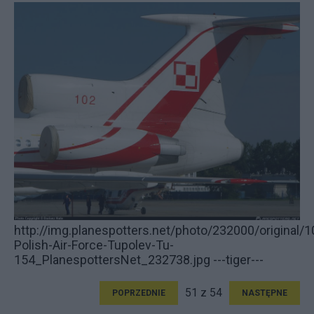
http://img.planespotters.net/photo/232000/original/1
Polish-Air-Force-Tupolev-Tu-
154_PlanespottersNet_232738.jpg ---tiger---
51 z 54
POPRZEDNIE
NASTĘPNE