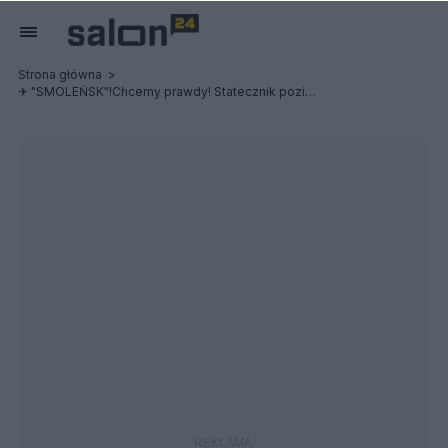
Strona główna
✈ "SMOLEŃSK"!Chcemy prawdy! Statecznik poziomy przyczyną śmierci delegacji?