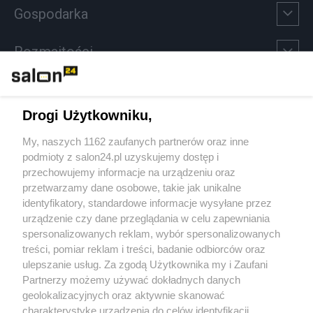
Gospodarka
Rozmaitości
Technologie
Drogi Użytkowniku,
Sport
My, naszych 1162 zaufanych partnerów oraz inne
podmioty z salon24.pl uzyskujemy dostęp i
Społeczeństwo
przechowujemy informacje na urządzeniu oraz
przetwarzamy dane osobowe, takie jak unikalne
Kultura
identyfikatory, standardowe informacje wysyłane przez
urządzenie czy dane przeglądania w celu zapewniania
spersonalizowanych reklam, wybór spersonalizowanych
treści, pomiar reklam i treści, badanie odbiorców oraz
ulepszanie usług. Za zgodą Użytkownika my i Zaufani
X
Facebook
Instagram
Youtube
Partnerzy możemy używać dokładnych danych
geolokalizacyjnych oraz aktywnie skanować
charakterystykę urządzenia do celów identyfikacji.