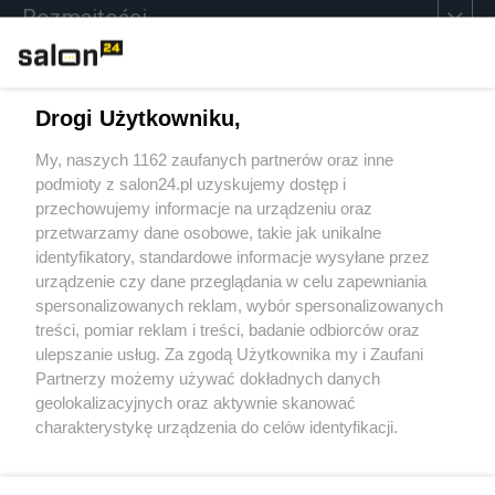
Rozmaitości
Technologie
Drogi Użytkowniku,
Sport
My, naszych 1162 zaufanych partnerów oraz inne
podmioty z salon24.pl uzyskujemy dostęp i
Społeczeństwo
przechowujemy informacje na urządzeniu oraz
przetwarzamy dane osobowe, takie jak unikalne
Kultura
identyfikatory, standardowe informacje wysyłane przez
urządzenie czy dane przeglądania w celu zapewniania
spersonalizowanych reklam, wybór spersonalizowanych
treści, pomiar reklam i treści, badanie odbiorców oraz
ulepszanie usług. Za zgodą Użytkownika my i Zaufani
X
Facebook
Instagram
Youtube
Partnerzy możemy używać dokładnych danych
geolokalizacyjnych oraz aktywnie skanować
charakterystykę urządzenia do celów identyfikacji.
Web Content Media sp. z o. o. © 2022
Ponieważ cenimy Twoją prywatność, prosimy o zgodę na
korzystanie z tych technologii poprzez kliknięcie