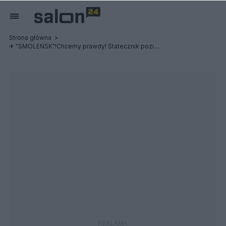
Strona główna
✈ "SMOLEŃSK"!Chcemy prawdy! Statecznik poziomy przyczyną śmierci delegacji?