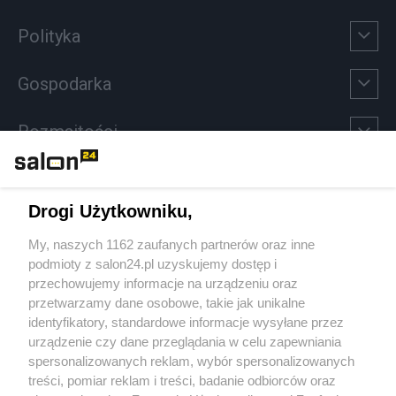
Polityka
Gospodarka
Rozmaitości
Technologie
Drogi Użytkowniku,
Sport
My, naszych 1162 zaufanych partnerów oraz inne
podmioty z salon24.pl uzyskujemy dostęp i
Społeczeństwo
przechowujemy informacje na urządzeniu oraz
przetwarzamy dane osobowe, takie jak unikalne
Kultura
identyfikatory, standardowe informacje wysyłane przez
urządzenie czy dane przeglądania w celu zapewniania
spersonalizowanych reklam, wybór spersonalizowanych
treści, pomiar reklam i treści, badanie odbiorców oraz