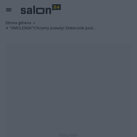
Strona główna
✈ "SMOLEŃSK"!Chcemy prawdy! Statecznik poziomy przyczyną śmierci delegacji?