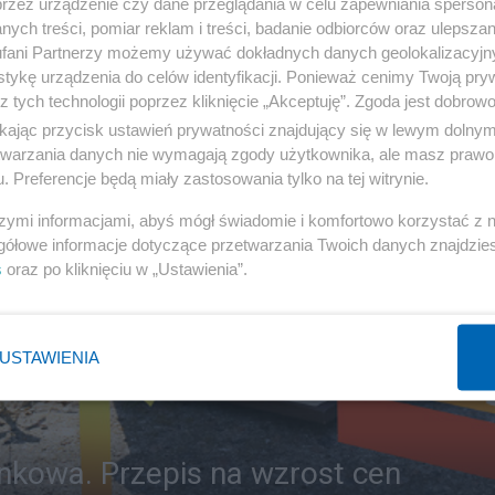
przez urządzenie czy dane przeglądania w celu zapewniania sperson
ych treści, pomiar reklam i treści, badanie odbiorców oraz ulepszan
fani Partnerzy możemy używać dokładnych danych geolokalizacyjn
tykę urządzenia do celów identyfikacji. Ponieważ cenimy Twoją pry
z tych technologii poprzez kliknięcie „Akceptuję”. Zgoda jest dobro
ikając przycisk ustawień prywatności znajdujący się w lewym dolny
etwarzania danych nie wymagają zgody użytkownika, ale masz prawo 
. Preferencje będą miały zastosowania tylko na tej witrynie.
szymi informacjami, abyś mógł świadomie i komfortowo korzystać z
gółowe informacje dotyczące przetwarzania Twoich danych znajdzi
s
oraz po kliknięciu w „Ustawienia”.
USTAWIENIA
nkowa. Przepis na wzrost cen