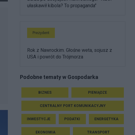
ułaskawił kibola? To propaganda"
Prezydent
Rok z Nawrockim. Głośne weta, sojusz z
USA i powrót do Trójmorza
Podobne tematy w Gospodarka
BIZNES
PIENIĄDZE
CENTRALNY PORT KOMUNIKACYJNY
INWESTYCJE
PODATKI
ENERGETYKA
EKONOMIA
TRANSPORT