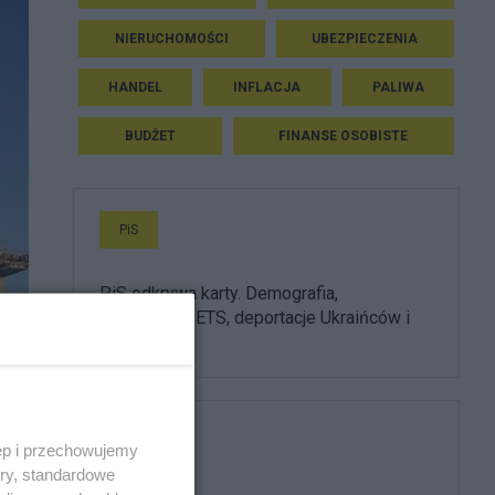
NIERUCHOMOŚCI
UBEZPIECZENIA
HANDEL
INFLACJA
PALIWA
BUDŻET
FINANSE OSOBISTE
PiS
PiS odkrywa karty. Demografia,
mieszkania, ETS, deportacje Ukraińców i
rozliczenia
Media
ęp i przechowujemy
ory, standardowe