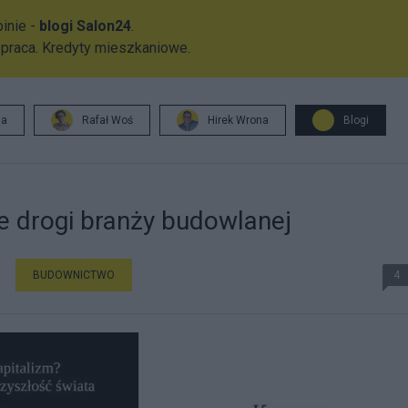
inie -
blogi Salon24
.
 praca. Kredyty mieszkaniowe.
ja
Rafał Woś
Hirek Wrona
Blogi
e drogi branży budowlanej
BUDOWNICTWO
4