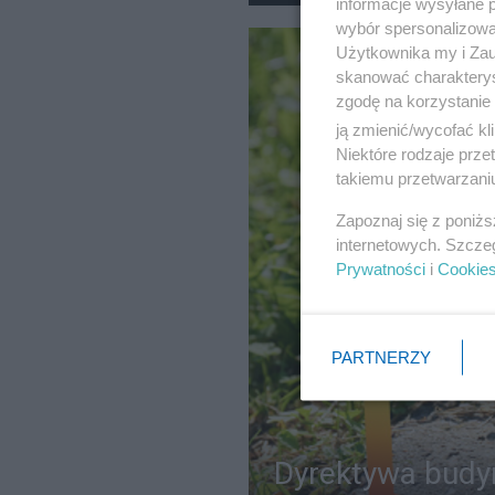
informacje wysyłane 
wybór spersonalizowan
Użytkownika my i Zau
skanować charakterys
zgodę na korzystanie 
ją zmienić/wycofać kl
Niektóre rodzaje prz
takiemu przetwarzaniu
Zapoznaj się z poniż
internetowych. Szcze
Prywatności
i
Cookie
PARTNERZY
Dyrektywa budy