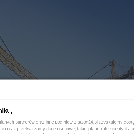
froncie robót budowlanych, trwa
ne szańce
niku,
fanych partnerów oraz inne podmioty z salon24.pl uzyskujemy dost
BUDOWNICTWO
3
niu oraz przetwarzamy dane osobowe, takie jak unikalne identyfikat