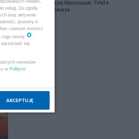
alizowanych reklam,
Nie żyje Andrzej Morozowski. TVN24
ie usług. Za zgodą
żegna dziennikarza
ych oraz aktywnie
watność, prosimy o
wolna i zawsze możesz
m rogu strony
.
sprzeciwić się
 naszych serwisów
esz w
Polityce
AKCEPTUJĘ