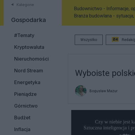
Kategorie
Budownictwo - Informacje, op
Branża budowlana - sytuacja,
Gospodarka
#Tematy
Wszystko
Redakc
Kryptowaluta
Nieruchomości
Nord Stream
Wyboiste polski
Energetyka
Bogusław Mazur
Pieniądze
Górnictwo
Budżet
Inflacja