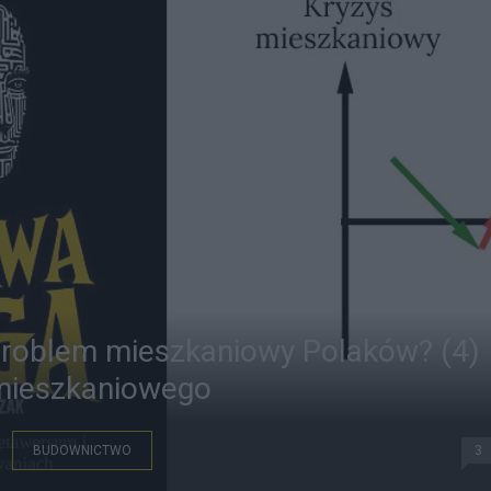
problem mieszkaniowy Polaków? (4)
 mieszkaniowego
BUDOWNICTWO
3