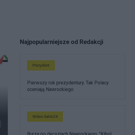
Najpopularniejsze od Redakcji
Prezydent
Pierwszy rok prezydentury. Tak Polacy
oceniają Nawrockiego
Wideo Salon24
Burza po decyzjach Nawrockiego. "Kibol