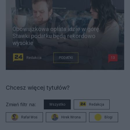
Obowiązkowa opłata idzie w górę.
Stawki podatku będą rekordowo
wysokie
Redakcja
PODATKI
13
Chcesz więcej tytułów?
Zmień filtr na:
Wszystko
Redakcja
Rafał Woś
Hirek Wrona
Blogi