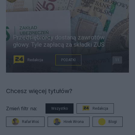
Przedsiębiorcy dostaną zawrotów
głowy. Tyle zapłacą za składki ZUS
Redakcja
PODATKI
11
Chcesz więcej tytułów?
Zmień filtr na:
Wszystko
Redakcja
Rafał Woś
Hirek Wrona
Blogi