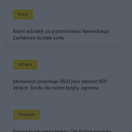
Rosja
Kreml wściekły po przemówieniu Nawrockiego.
Zacharowa dostała szału
800 plus
Morawiecki proponuje 3600 plus zamiast 800
złotych. Środki dla rodzin byłyby ogromne
Prezydent
Pierwszy rok prezydentury. Tak Polacy oceniają