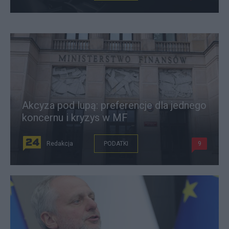
Akcyza pod lupą: preferencje dla jednego
koncernu i kryzys w MF
Redakcja
PODATKI
9