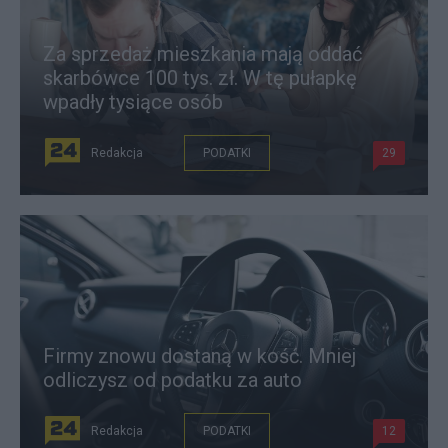
Za sprzedaż mieszkania mają oddać
skarbówce 100 tys. zł. W tę pułapkę
wpadły tysiące osób
Redakcja
PODATKI
29
Firmy znowu dostaną w kość. Mniej
odliczysz od podatku za auto
Redakcja
PODATKI
12