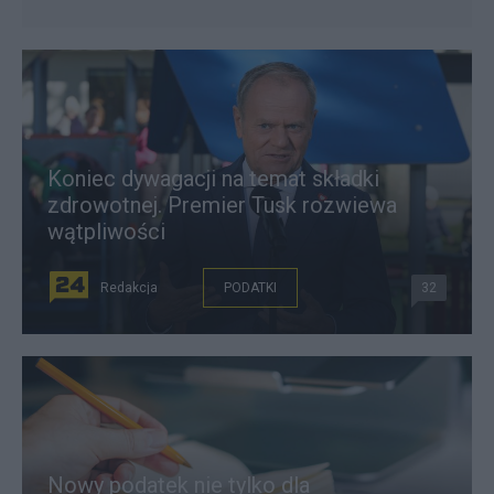
Koniec dywagacji na temat składki
zdrowotnej. Premier Tusk rozwiewa
wątpliwości
Redakcja
PODATKI
32
Nowy podatek nie tylko dla