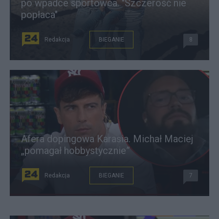
po wpadce sportowca. "Szczerość nie
popłaca"
Redakcja
BIEGANIE
8
Afera dopingowa Karasia. Michał Maciej
„pomagał hobbystycznie”
Redakcja
BIEGANIE
7