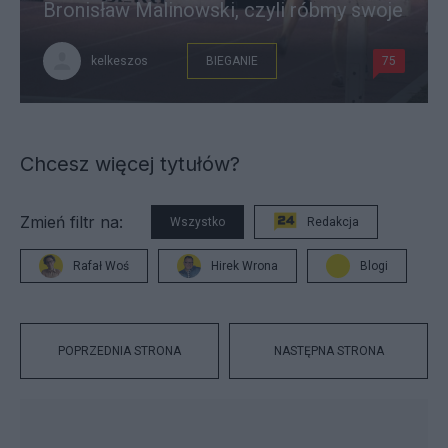
Bronisław Malinowski, czyli róbmy swoje
kelkeszos
BIEGANIE
75
Chcesz więcej tytułów?
Zmień filtr na:
Wszystko
Redakcja
Rafał Woś
Hirek Wrona
Blogi
POPRZEDNIA STRONA
NASTĘPNA STRONA