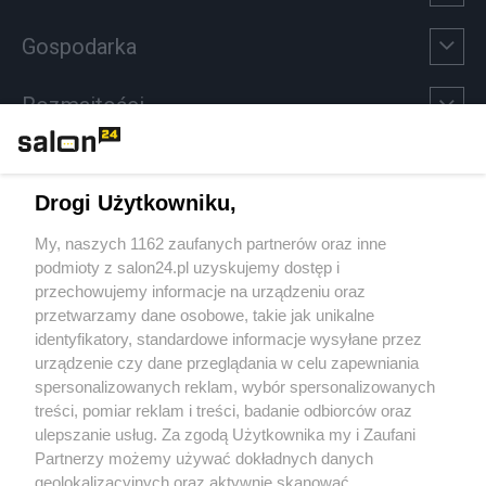
Gospodarka
Rozmaitości
Technologie
Drogi Użytkowniku,
Sport
My, naszych 1162 zaufanych partnerów oraz inne
podmioty z salon24.pl uzyskujemy dostęp i
Społeczeństwo
przechowujemy informacje na urządzeniu oraz
przetwarzamy dane osobowe, takie jak unikalne
Kultura
identyfikatory, standardowe informacje wysyłane przez
urządzenie czy dane przeglądania w celu zapewniania
spersonalizowanych reklam, wybór spersonalizowanych
treści, pomiar reklam i treści, badanie odbiorców oraz
ulepszanie usług. Za zgodą Użytkownika my i Zaufani
X
Facebook
Instagram
Youtube
Partnerzy możemy używać dokładnych danych
geolokalizacyjnych oraz aktywnie skanować