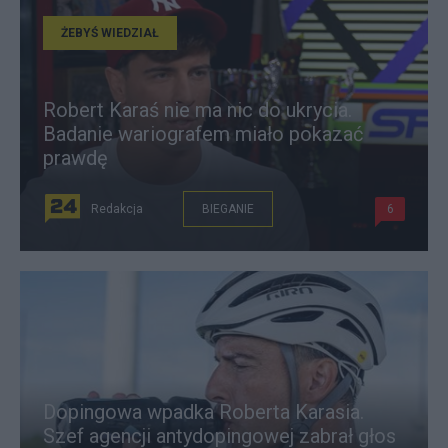
ŻEBYŚ WIEDZIAŁ
Robert Karaś nie ma nic do ukrycia.
Badanie wariografem miało pokazać
prawdę
Redakcja
BIEGANIE
6
Dopingowa wpadka Roberta Karasia.
Szef agencji antydopingowej zabrał głos