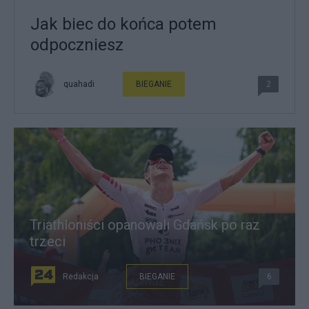
Jak biec do końca potem
odpoczniesz
quahadi
BIEGANIE
2
Triathloniści opanowali Gdańsk po raz
trzeci
Redakcja
BIEGANIE
6