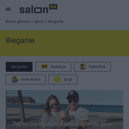
Strona główna
Sport
Bieganie
Bieganie
Wszystko
Redakcja
Rafał Woś
Hirek Wrona
Blogi
Partnerka Roberta Karasia zabrała głos