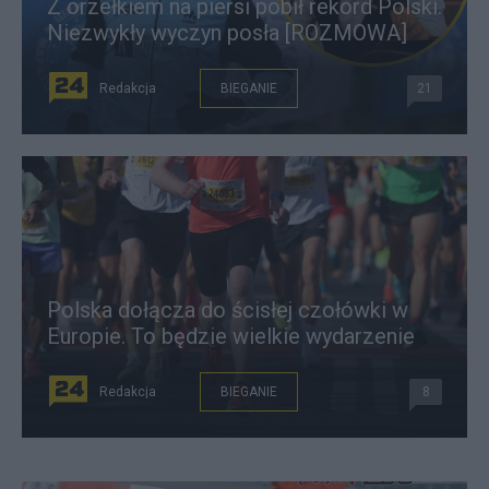
Z orzełkiem na piersi pobił rekord Polski.
Niezwykły wyczyn posła [ROZMOWA]
Redakcja
BIEGANIE
21
Polska dołącza do ścisłej czołówki w
Europie. To będzie wielkie wydarzenie
Redakcja
BIEGANIE
8