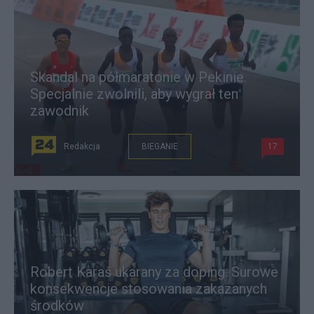
Skandal na półmaratonie w Pekinie.
Specjalnie zwolnili, aby wygrał ten
zawodnik
Redakcja
BIEGANIE
17
Robert Karaś ukarany za doping. Surowe
konsekwencje stosowania zakazanych
środków