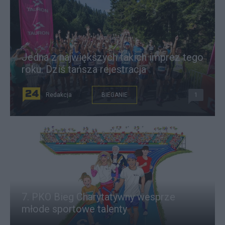
Jedna z największych takich imprez tego
roku. Dziś tańsza rejestracja
Redakcja
BIEGANIE
1
7. PKO Bieg Charytatywny wesprze
młode sportowe talenty