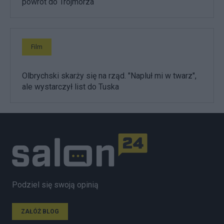
powrót do Trójmorza
Film
Olbrychski skarży się na rząd. "Napluł mi w twarz",
ale wystarczył list do Tuska
Podziel się swoją opinią
ZAŁÓŻ BLOG