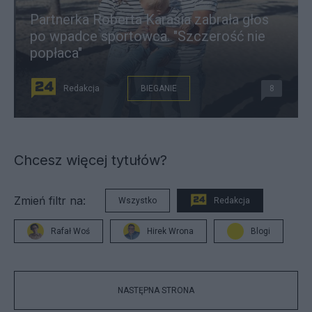
Partnerka Roberta Karasia zabrała głos
po wpadce sportowca. "Szczerość nie
popłaca"
Redakcja
BIEGANIE
8
Chcesz więcej tytułów?
Zmień filtr na:
Wszystko
Redakcja
Rafał Woś
Hirek Wrona
Blogi
NASTĘPNA STRONA