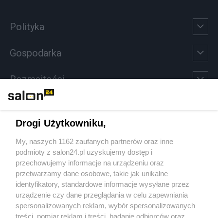
Polityka
Gospodarka
Rozmaitości
Technologie
Drogi Użytkowniku,
Sport
My, naszych 1162 zaufanych partnerów oraz inne
podmioty z salon24.pl uzyskujemy dostęp i
Społeczeństwo
przechowujemy informacje na urządzeniu oraz
przetwarzamy dane osobowe, takie jak unikalne
Kultura
identyfikatory, standardowe informacje wysyłane przez
urządzenie czy dane przeglądania w celu zapewniania
spersonalizowanych reklam, wybór spersonalizowanych
treści, pomiar reklam i treści, badanie odbiorców oraz