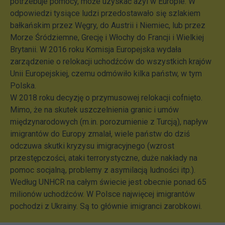
potrzebuje pomocy, może uzyskać azyl w Europie. W
odpowiedzi tysiące ludzi przedostawało się szlakiem
bałkańskim przez Węgry, do Austrii i Niemiec, lub przez
Morze Śródziemne, Grecję i Włochy do Francji i Wielkiej
Brytanii. W 2016 roku Komisja Europejska wydała
zarządzenie o relokacji uchodźców do wszystkich krajów
Unii Europejskiej, czemu odmówiło kilka państw, w tym
Polska.
W 2018 roku decyzję o przymusowej relokacji cofnięto.
Mimo, że na skutek uszczelnienia granic i umów
międzynarodowych (m.in. porozumienie z Turcją), napływ
imigrantów do Europy zmalał, wiele państw do dziś
odczuwa skutki kryzysu imigracyjnego (wzrost
przestępczości, ataki terrorystyczne, duże nakłady na
pomoc socjalną, problemy z asymilacją ludności itp.).
Według UNHCR na całym świecie jest obecnie ponad 65
milionów uchodźców. W Polsce najwięcej imigrantów
pochodzi z Ukrainy. Są to głównie imigranci zarobkowi.