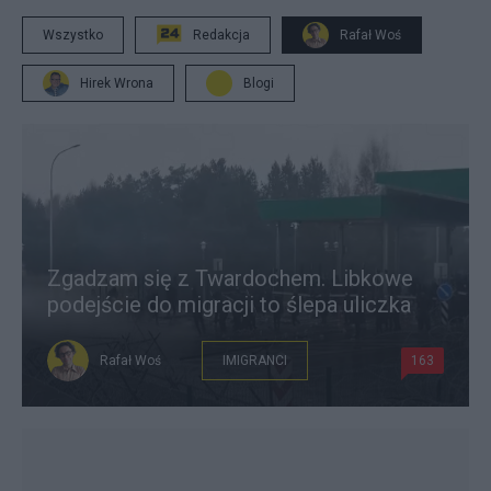
Wszystko
Redakcja
Rafał Woś
Hirek Wrona
Blogi
Zgadzam się z Twardochem. Libkowe
podejście do migracji to ślepa uliczka
Rafał Woś
IMIGRANCI
163