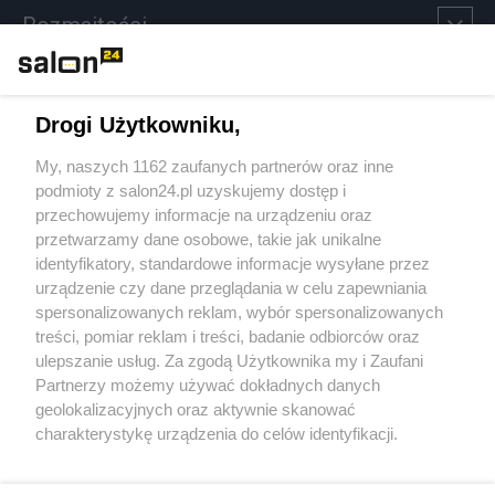
Rozmaitości
Technologie
Drogi Użytkowniku,
Sport
My, naszych 1162 zaufanych partnerów oraz inne
podmioty z salon24.pl uzyskujemy dostęp i
Społeczeństwo
przechowujemy informacje na urządzeniu oraz
przetwarzamy dane osobowe, takie jak unikalne
Kultura
identyfikatory, standardowe informacje wysyłane przez
urządzenie czy dane przeglądania w celu zapewniania
spersonalizowanych reklam, wybór spersonalizowanych
treści, pomiar reklam i treści, badanie odbiorców oraz
ulepszanie usług. Za zgodą Użytkownika my i Zaufani
X
Facebook
Instagram
Youtube
Partnerzy możemy używać dokładnych danych
geolokalizacyjnych oraz aktywnie skanować
charakterystykę urządzenia do celów identyfikacji.
Web Content Media sp. z o. o. © 2022
Ponieważ cenimy Twoją prywatność, prosimy o zgodę na
korzystanie z tych technologii poprzez kliknięcie