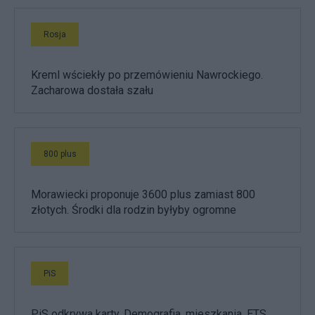
Rosja
Kreml wściekły po przemówieniu Nawrockiego.
Zacharowa dostała szału
800 plus
Morawiecki proponuje 3600 plus zamiast 800
złotych. Środki dla rodzin byłyby ogromne
PiS
PiS odkrywa karty. Demografia, mieszkania, ETS,