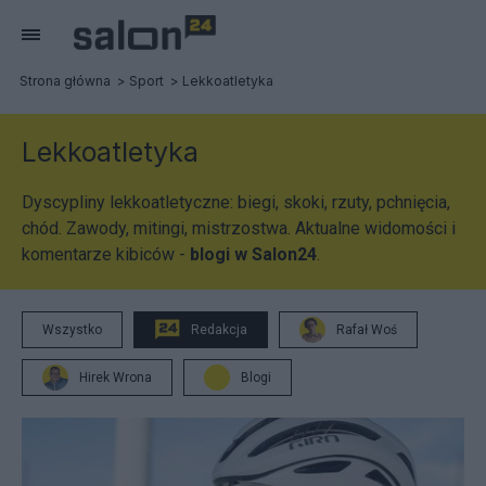
Strona główna
Sport
Lekkoatletyka
Lekkoatletyka
Dyscypliny lekkoatletyczne: biegi, skoki, rzuty, pchnięcia,
chód. Zawody, mitingi, mistrzostwa. Aktualne widomości i
komentarze kibiców -
blogi w Salon24
.
Wszystko
Redakcja
Rafał Woś
Hirek Wrona
Blogi