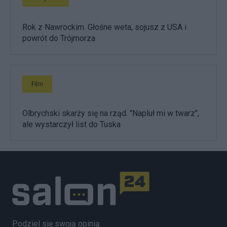
Rok z Nawrockim. Głośne weta, sojusz z USA i
powrót do Trójmorza
Film
Olbrychski skarży się na rząd. "Napluł mi w twarz",
ale wystarczył list do Tuska
Podziel się swoją opinią