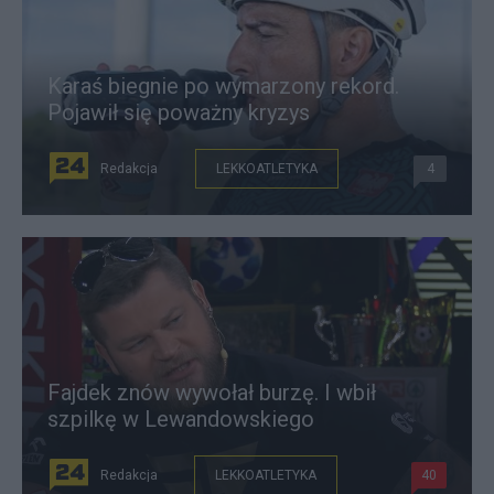
Karaś biegnie po wymarzony rekord.
Pojawił się poważny kryzys
Redakcja
LEKKOATLETYKA
4
Fajdek znów wywołał burzę. I wbił
szpilkę w Lewandowskiego
Redakcja
LEKKOATLETYKA
40