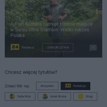
Adrian Kostera zajmuje trzecie miejsce
w Swiss Ultra Triathlon. Wielki sukces
Polaka
Redakcja
LEKKOATLETYKA
7
Chcesz więcej tytułów?
Zmień filtr na:
Wszystko
Redakcja
Rafał Woś
Hirek Wrona
Blogi