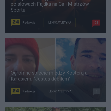
po słowach Fajdka na Gali Mistrzów
Sportu
Redakcja
LEKKOATLETYKA
52
Ogromne spięcie między Kosterą a
Karasiem. "Jesteś debilem"
Redakcja
LEKKOATLETYKA
7