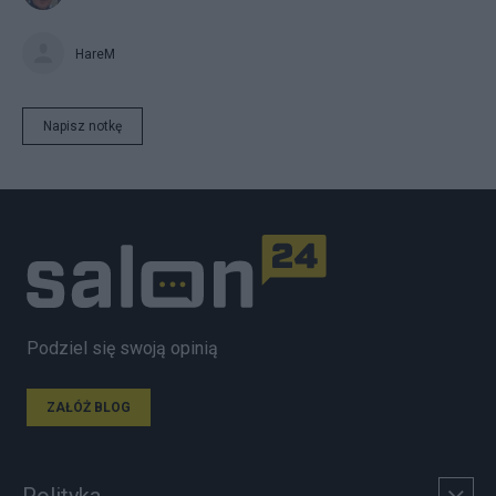
HareM
Napisz notkę
Podziel się swoją opinią
ZAŁÓŻ BLOG
Polityka