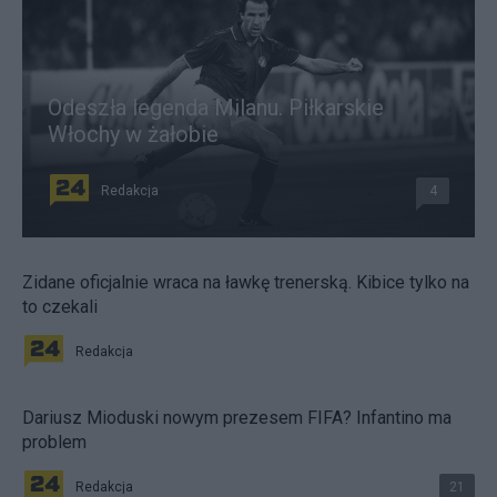
Odeszła legenda Milanu. Piłkarskie
Włochy w żałobie
Redakcja
4
Zidane oficjalnie wraca na ławkę trenerską. Kibice tylko na
to czekali
Redakcja
Dariusz Mioduski nowym prezesem FIFA? Infantino ma
problem
Redakcja
21