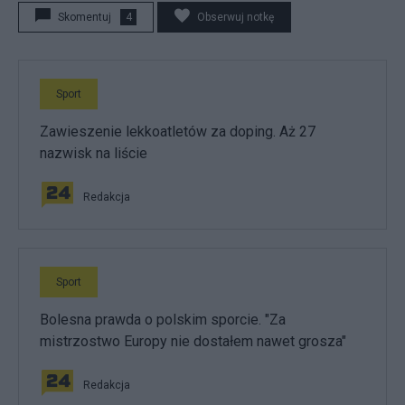
Skomentuj
4
Obserwuj notkę
Sport
Zawieszenie lekkoatletów za doping. Aż 27
nazwisk na liście
Redakcja
Sport
Bolesna prawda o polskim sporcie. "Za
mistrzostwo Europy nie dostałem nawet grosza"
Redakcja