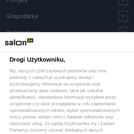
Gospodarka
Rozmaitości
Technologie
Drogi Użytkowniku,
Sport
My, naszych 1160 zaufanych partnerów oraz inne
podmioty z salon24.pl uzyskujemy dostęp i
Społeczeństwo
przechowujemy informacje na urządzeniu oraz
przetwarzamy dane osobowe, takie jak unikalne
Kultura
identyfikatory, standardowe informacje wysyłane przez
urządzenie czy dane przeglądania w celu zapewniania
spersonalizowanych reklam, wybór spersonalizowanych
treści, pomiar reklam i treści, badanie odbiorców oraz
ulepszanie usług. Za zgodą Użytkownika my i Zaufani
X
Facebook
Instagram
Youtube
Partnerzy możemy używać dokładnych danych