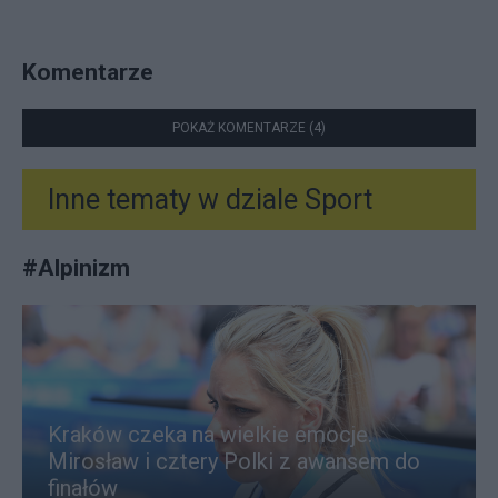
Komentarze
POKAŻ KOMENTARZE (4)
Inne tematy w dziale
Sport
#
Alpinizm
Kraków czeka na wielkie emocje.
Mirosław i cztery Polki z awansem do
finałów